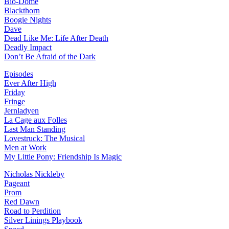
Bio-Dome
Blackthorn
Boogie Nights
Dave
Dead Like Me: Life After Death
Deadly Impact
Don’t Be Afraid of the Dark
Episodes
Ever After High
Friday
Fringe
Jernladyen
La Cage aux Folles
Last Man Standing
Lovestruck: The Musical
Men at Work
My Little Pony: Friendship Is Magic
Nicholas Nickleby
Pageant
Prom
Red Dawn
Road to Perdition
Silver Linings Playbook