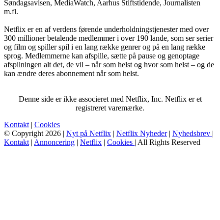
Søndagsavisen, MediaWatch, Aarhus Stiftstidende, Journalisten
m.fl.
Netflix er en af verdens førende underholdningstjenester med over
300 millioner betalende medlemmer i over 190 lande, som ser serier
og film og spiller spil i en lang række genrer og på en lang række
sprog. Medlemmerne kan afspille, sætte på pause og genoptage
afspilningen alt det, de vil – når som helst og hvor som helst – og de
kan ændre deres abonnement når som helst.
Denne side er ikke associeret med Netflix, Inc. Netflix er et
registreret varemærke.
Kontakt
|
Cookies
© Copyright 2026 |
Nyt på Netflix
|
Netflix Nyheder
|
Nyhedsbrev
|
Kontakt
|
Annoncering
|
Netflix
|
Cookies
| All Rights Reserved