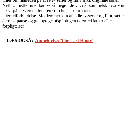
timer om måneden på at se tv-serier og film, inkl. originale serier.
Netflix-medlemmer kan se så meget, de vil, når som helst, hvor som
helst, på næsten en hvilken som helst skærm med
internetforbindelse. Medlemmer kan afspille tv-serier og film, sætte
dem på pause og genoptage afspilningen uden reklamer eller
forpligtelser.
LÆS OGSÅ:
Anmeldelse: 'The Last House'