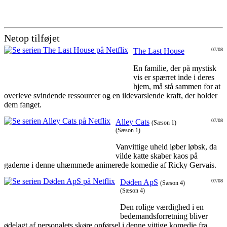
Netop tilføjet
The Last House
07/08
En familie, der på mystisk
vis er spærret inde i deres
hjem, må stå sammen for at
overleve svindende ressourcer og en ildevarslende kraft, der holder
dem fanget.
Alley Cats
07/08
(Sæson 1)
(Sæson 1)
Vanvittige uheld løber løbsk, da
vilde katte skaber kaos på
gaderne i denne uhæmmede animerede komedie af Ricky Gervais.
Døden ApS
07/08
(Sæson 4)
(Sæson 4)
Den rolige værdighed i en
bedemandsforretning bliver
ødelagt af personalets skøre opførsel i denne vittige komedie fra