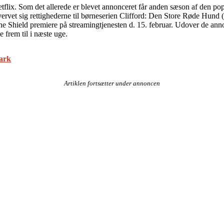
tflix. Som det allerede er blevet annonceret får anden sæson af den pop
rhvervet sig rettighederne til børneserien Clifford: Den Store Røde Hund
he Shield premiere på streamingtjenesten d. 15. februar. Udover de annon
se frem til i næste uge.
mark
Artiklen fortsætter under annoncen