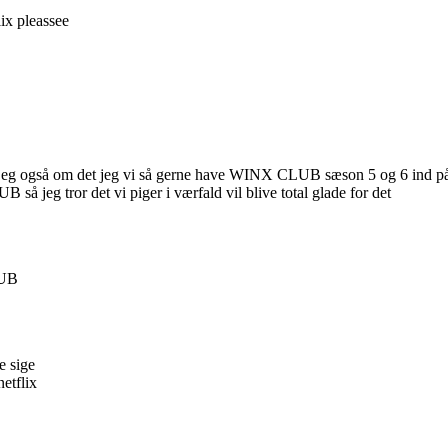
lix pleassee
eg også om det jeg vi så gerne have WINX CLUB sæson 5 og 6 ind på
 jeg tror det vi piger i værfald vil blive total glade for det
LUB
e sige
etflix