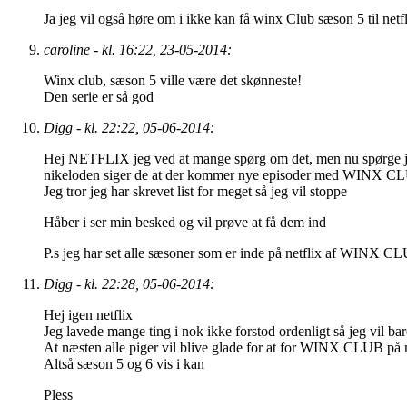
Ja jeg vil også høre om i ikke kan få winx Club sæson 5 til netf
caroline - kl. 16:22, 23-05-2014:
Winx club, sæson 5 ville være det skønneste!
Den serie er så god
Digg - kl. 22:22, 05-06-2014:
Hej NETFLIX jeg ved at mange spørg om det, men nu spørge j
nikeloden siger de at der kommer nye episoder med WINX CLUB så
Jeg tror jeg har skrevet list for meget så jeg vil stoppe
Håber i ser min besked og vil prøve at få dem ind
P.s jeg har set alle sæsoner som er inde på netflix af WINX C
Digg - kl. 22:28, 05-06-2014:
Hej igen netflix
Jeg lavede mange ting i nok ikke forstod ordenligt så jeg vil bar
At næsten alle piger vil blive glade for at for WINX CLUB på n
Altså sæson 5 og 6 vis i kan
Pless