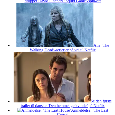
dropper David Finchers ‘Squid Game’-spin-off
Alle ‘The
Walking Dead’-serier er på vej til Netflix
Se den første
trailer til danske ‘Den hemmelige kvinde’ på Netflix
Anmeldelse: ‘The Last
House’