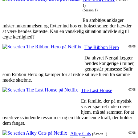
(Sæson
1)
(Sæson 1)
En ambitiøs anklager
mister hukommelsen og flytter ind hos en boksetræner, der hævder
at være hendes kæreste. Kan en vanskelig situation udvikle sig til
ægte kærlighed?
The Ribbon Hero
08/08
Da uhyret Nergal lægger
hendes kongerige i ruiner,
genopstår prinsesse Safir
som Ribbon Hero og kæmper for at redde sit nye hjem fra samme
mørke skæbne.
The Last House
07/08
En familie, der på mystisk
vis er spærret inde i deres
hjem, må stå sammen for at
overleve svindende ressourcer og en ildevarslende kraft, der holder
dem fanget.
Alley Cats
07/08
(Sæson 1)