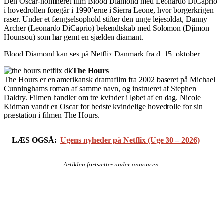
Den Oscar-nomineret film Blood Diamond med Leonardo DiCaprio
i hovedrollen foregår i 1990’erne i Sierra Leone, hvor borgerkrigen
raser. Under et fængselsophold stifter den unge lejesoldat, Danny
Archer (Leonardo DiCaprio) bekendtskab med Solomon (Djimon
Hounsou) som har gemt en sjælden diamant.
Blood Diamond kan ses på Netflix Danmark fra d. 15. oktober.
The Hours
The Hours er en amerikansk dramafilm fra 2002 baseret på Michael
Cunninghams roman af samme navn, og instrueret af Stephen
Daldry. Filmen handler om tre kvinder i løbet af en dag. Nicole
Kidman vandt en Oscar for bedste kvindelige hovedrolle for sin
præstation i filmen The Hours.
LÆS OGSÅ:
Ugens nyheder på Netflix (Uge 30 – 2026)
Artiklen fortsætter under annoncen