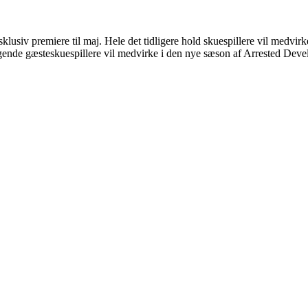
klusiv premiere til maj. Hele det tidligere hold skuespillere vil medvi
ølgende gæsteskuespillere vil medvirke i den nye sæson af Arrested Dev