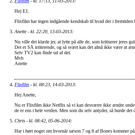
Flixfilm
- kl. 17:13, 11-03-2013:
Hej EJ,
Flixfilm har ingen indgående kendskab til hvad der i fremtiden
Anette - kl. 22:20, 13-03-2013:
Nu ville det klæde jer, at lytte på alle de, som kritiserer jeres g
Det er SÅ irriterende, og så svært kan det altså ikke være at ænd
Selv TV2 kan finde ud af det.
Mvh
Anette
Flixfilm
- kl. 08:23, 14-03-2013:
Hej Anette,
Nu er Flixfilm ikke Netflix så vi kan desværre ikke ændre undert
de er ens i hele verden. Men som du selv antyder, så burde det 
Chris - kl. 08:42, 05-06-2014:
Har i hørt noget om hvornår sæson 7 og 8 af Bones kommer på N