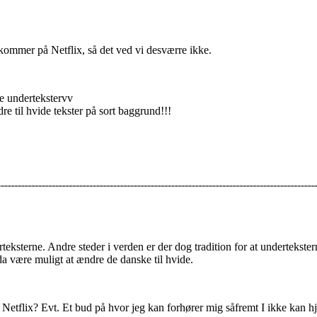
 kommer på Netflix, så det ved vi desværre ikke.
ule undertekstervv
re til hvide tekster på sort baggrund!!!
eksterne. Andre steder i verden er der dog tradition for at undertekste
da være muligt at ændre de danske til hvide.
etflix? Evt. Et bud på hvor jeg kan forhører mig såfremt I ikke kan h