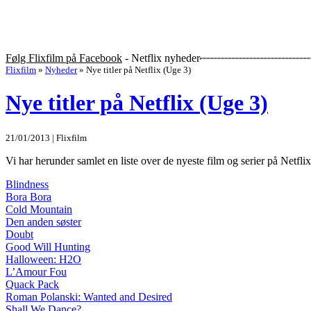
Følg Flixfilm på Facebook
- Netflix nyheder
Flixfilm
»
Nyheder
»
Nye titler på Netflix (Uge 3)
Nye titler på Netflix (Uge 3)
21/01/2013 | Flixfilm
Vi har herunder samlet en liste over de nyeste film og serier på Netflix. A
Blindness
Bora Bora
Cold Mountain
Den anden søster
Doubt
Good Will Hunting
Halloween: H2O
L’Amour Fou
Quack Pack
Roman Polanski: Wanted and Desired
Shall We Dance?