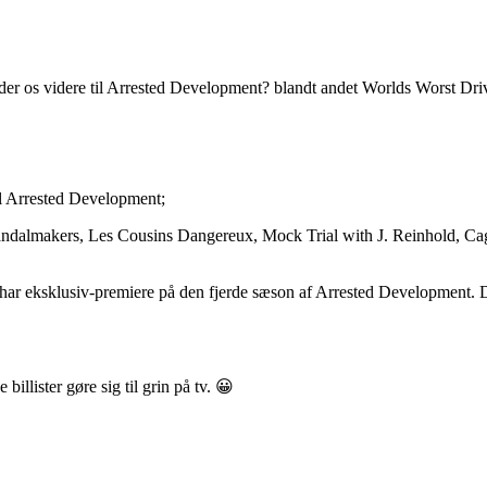
der os videre til Arrested Development? blandt andet Worlds Worst Drive
til Arrested Development;
dalmakers, Les Cousins Dangereux, Mock Trial with J. Reinhold, Ca
t har eksklusiv-premiere på den fjerde sæson af Arrested Development. De
illister gøre sig til grin på tv. 😀