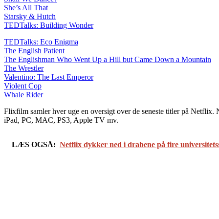
She’s All That
Starsky & Hutch
TEDTalks: Building Wonder
TEDTalks: Eco Enigma
The English Patient
The Englishman Who Went Up a Hill but Came Down a Mountain
The Wrestler
Valentino: The Last Emperor
Violent Cop
Whale Rider
Flixfilm samler hver uge en oversigt over de seneste titler på Netflix
iPad, PC, MAC, PS3, Apple TV mv.
LÆS OGSÅ:
Netflix dykker ned i drabene på fire universitet