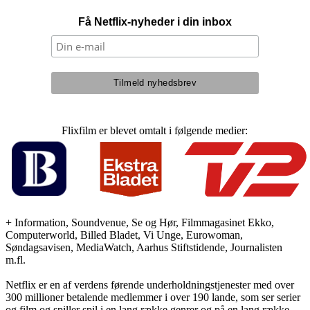
Få Netflix-nyheder i din inbox
Flixfilm er blevet omtalt i følgende medier:
+ Information, Soundvenue, Se og Hør, Filmmagasinet Ekko,
Computerworld, Billed Bladet, Vi Unge, Eurowoman,
Søndagsavisen, MediaWatch, Aarhus Stiftstidende, Journalisten
m.fl.
Netflix er en af verdens førende underholdningstjenester med over
300 millioner betalende medlemmer i over 190 lande, som ser serier
og film og spiller spil i en lang række genrer og på en lang række