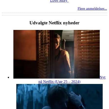
Love Story’
Flere anmeldelser...
Udvalgte Netflix nyheder
Nyt
på Netflix (Uge 25 – 2024)