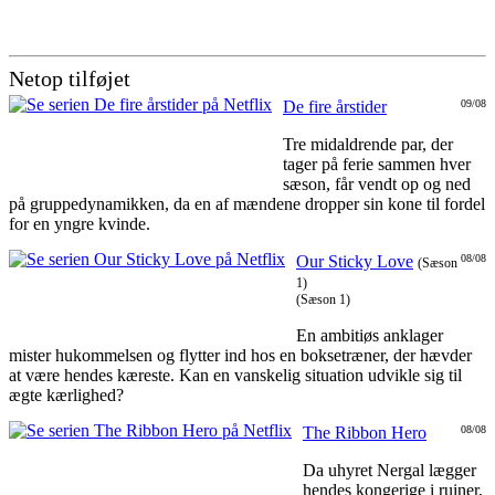
Netop tilføjet
De fire årstider
09/08
Tre midaldrende par, der
tager på ferie sammen hver
sæson, får vendt op og ned
på gruppedynamikken, da en af mændene dropper sin kone til fordel
for en yngre kvinde.
Our Sticky Love
08/08
(Sæson
1)
(Sæson 1)
En ambitiøs anklager
mister hukommelsen og flytter ind hos en boksetræner, der hævder
at være hendes kæreste. Kan en vanskelig situation udvikle sig til
ægte kærlighed?
The Ribbon Hero
08/08
Da uhyret Nergal lægger
hendes kongerige i ruiner,