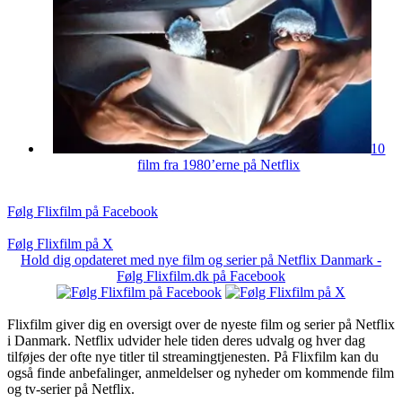
10
film fra 1980’erne på Netflix
Følg Flixfilm på Facebook
Følg Flixfilm på X
Hold dig opdateret med nye film og serier på Netflix Danmark -
Følg Flixfilm.dk på Facebook
Flixfilm giver dig en oversigt over de nyeste film og serier på Netflix
i Danmark. Netflix udvider hele tiden deres udvalg og hver dag
tilføjes der ofte nye titler til streamingtjenesten. På Flixfilm kan du
også finde anbefalinger, anmeldelser og nyheder om kommende film
og tv-serier på Netflix.