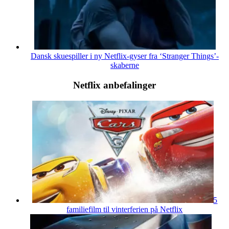
Dansk skuespiller i ny Netflix-gyser fra ‘Stranger Things’-
skaberne
Netflix anbefalinger
5
familiefilm til vinterferien på Netflix