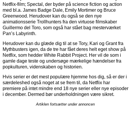
Netflix-film; Spectal, der byder på science fiction og action
med bl.a. James Badge Dale, Emily Mortimer og Bruce
Greenwood. Herudover kan du også se den nye
animationsserie Trollhunters fra den virtuose filmskaber
Guillermo del Toro, som også har stået bag mesterværket
Pan’s Labyrinth.
Herudover kan du glæde dig til at se Tory, Kari og Grant fra
Mythbusters igen, da de tre har fået deres helt eget show på
Netflix, som hedder White Rabbit Project. Her vil de som i
gamle dage teste og undersøge mærkelige hændelser fra
popkulturen, videnskaben og historien.
Hvis serier er det mest populære hjemme hos dig, så er der i
særdeleshed også noget at se frem til, da Netflix har
premiere på intet mindre end 18 nye serier eller nye episoder
i december. Dermed bør underholdningen være sikret.
Artiklen fortsætter under annoncen