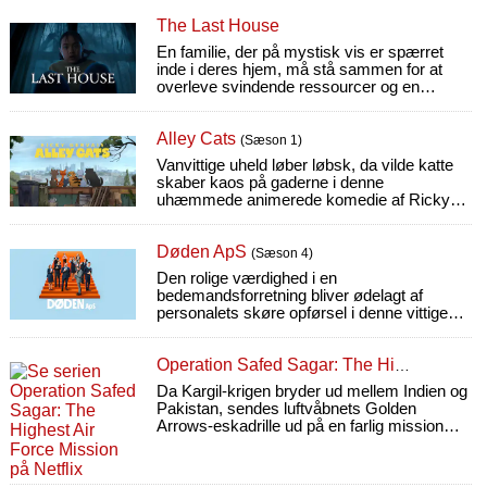
The Last House
En familie, der på mystisk vis er spærret
inde i deres hjem, må stå sammen for at
overleve svindende ressourcer og en
ildevarslende kraft, der holder dem fanget.
Alley Cats
(Sæson 1)
Vanvittige uheld løber løbsk, da vilde katte
skaber kaos på gaderne i denne
uhæmmede animerede komedie af Ricky
Gervais.
Døden ApS
(Sæson 4)
Den rolige værdighed i en
bedemandsforretning bliver ødelagt af
personalets skøre opførsel i denne vittige
komedie fra Caballero-søskendeparret
(Machos alfa).
Operation Safed Sagar: The Highest Air Force Mission
Da Kargil-krigen bryder ud mellem Indien og
Pakistan, sendes luftvåbnets Golden
Arrows-eskadrille ud på en farlig mission
bag fjendens linjer.