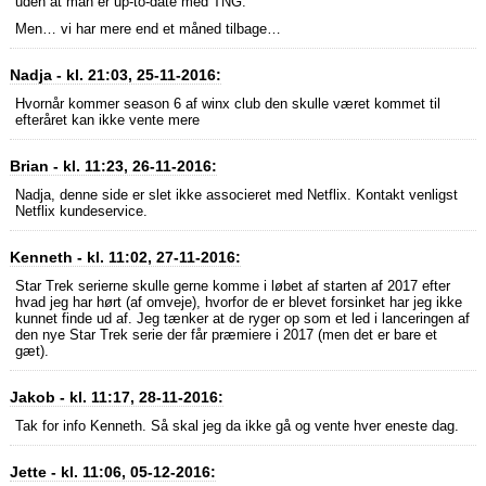
uden at man er up-to-date med TNG.
Men… vi har mere end et måned tilbage…
Nadja - kl. 21:03, 25-11-2016:
Hvornår kommer season 6 af winx club den skulle været kommet til
efteråret kan ikke vente mere
Brian - kl. 11:23, 26-11-2016:
Nadja, denne side er slet ikke associeret med Netflix. Kontakt venligst
Netflix kundeservice.
Kenneth - kl. 11:02, 27-11-2016:
Star Trek serierne skulle gerne komme i løbet af starten af 2017 efter
hvad jeg har hørt (af omveje), hvorfor de er blevet forsinket har jeg ikke
kunnet finde ud af. Jeg tænker at de ryger op som et led i lanceringen af
den nye Star Trek serie der får præmiere i 2017 (men det er bare et
gæt).
Jakob - kl. 11:17, 28-11-2016:
Tak for info Kenneth. Så skal jeg da ikke gå og vente hver eneste dag.
Jette - kl. 11:06, 05-12-2016: