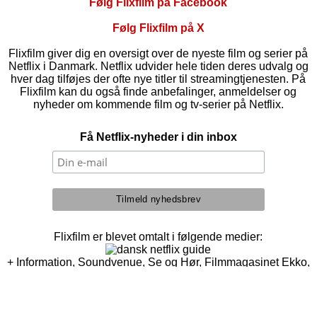
Følg Flixfilm på Facebook
Følg Flixfilm på X
Flixfilm giver dig en oversigt over de nyeste film og serier på
Netflix i Danmark. Netflix udvider hele tiden deres udvalg og
hver dag tilføjes der ofte nye titler til streamingtjenesten. På
Flixfilm kan du også finde anbefalinger, anmeldelser og
nyheder om kommende film og tv-serier på Netflix.
Få Netflix-nyheder i din inbox
Flixfilm er blevet omtalt i følgende medier:
+ Information, Soundvenue, Se og Hør, Filmmagasinet Ekko,
Computerworld, Billed Bladet, Vi Unge, Eurowoman,
Søndagsavisen, MediaWatch, Aarhus Stiftstidende,
Journalisten m.fl.