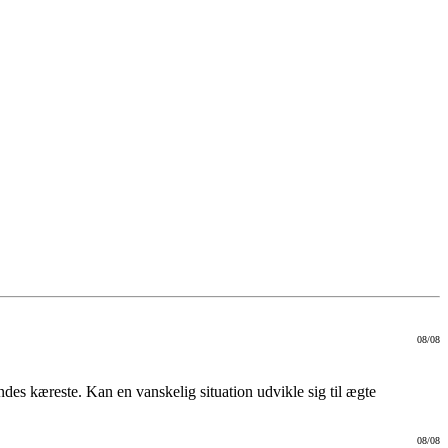
08/08
es kæreste. Kan en vanskelig situation udvikle sig til ægte
08/08