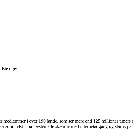
idste uge;
er medlemmer i over 190 lande, som ser mere end 125 millioner timers ser
hvor som helst – på næsten alle skærme med internetadgang og starte, paus