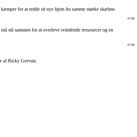
g kæmper for at redde sit nye hjem fra samme mørke skæbne.
07/08
m, må stå sammen for at overleve svindende ressourcer og en
07/08
e af Ricky Gervais.