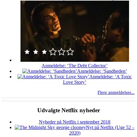
Anmeldelse: ‘The Debt Collector’
Anmeldelse: ‘Sandheden’
Anmeldelse: ‘A Toxic
Love Story’
Flere anmeldelser...
Udvalgte Netflix nyheder
Nyheder på Netflix i september 2018
Nyt på Netflix (Uge 52 –
2020)