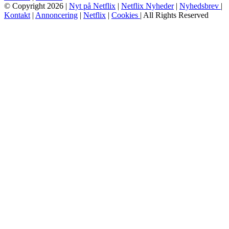
© Copyright 2026 |
Nyt på Netflix
|
Netflix Nyheder
|
Nyhedsbrev
|
Kontakt
|
Annoncering
|
Netflix
|
Cookies
| All Rights Reserved