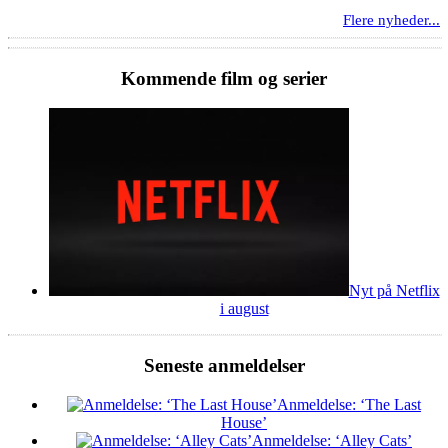
Flere nyheder...
Kommende film og serier
Nyt på Netflix
i august
Seneste anmeldelser
Anmeldelse: ‘The Last
House’
Anmeldelse: ‘Alley Cats’