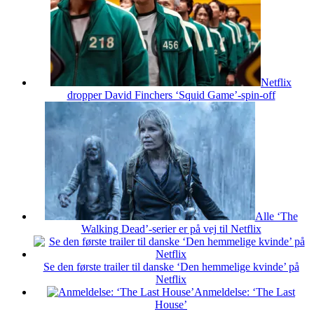
Netflix
dropper David Finchers ‘Squid Game’-spin-off
Alle ‘The
Walking Dead’-serier er på vej til Netflix
Se den første trailer til danske ‘Den hemmelige kvinde’ på
Netflix
Anmeldelse: ‘The Last
House’