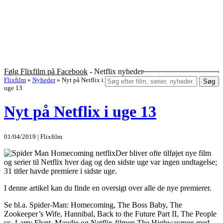
Følg Flixfilm på Facebook
- Netflix nyheder
Flixfilm
»
Nyheder
»
Nyt på Netflix i
Søg
uge 13
Nyt på Netflix i uge 13
01/04/2019 | Flixfilm
Der bliver ofte tilføjet nye film
og serier til Netflix hver dag og den sidste uge var ingen undtagelse;
31 titler havde premiere i sidste uge.
I denne artikel kan du finde en oversigt over alle de nye premierer.
Se bl.a. Spider-Man: Homecoming, The Boss Baby, The
Zookeeper’s Wife, Hannibal, Back to the Future Part II, The People
vs. Larry Flynt, Maudie og Netflix-filmen The Highwaymen med