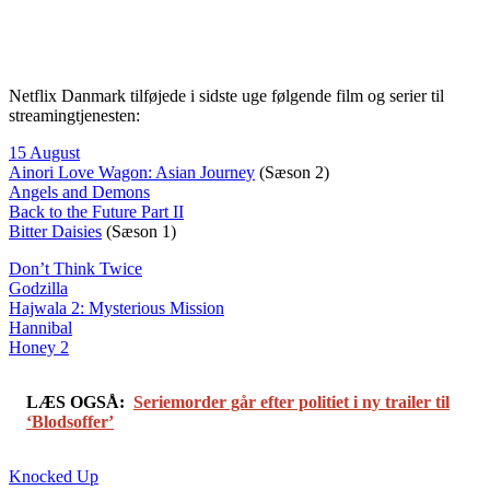
Netflix Danmark tilføjede i sidste uge følgende film og serier til
streamingtjenesten:
15 August
Ainori Love Wagon: Asian Journey
(Sæson 2)
Angels and Demons
Back to the Future Part II
Bitter Daisies
(Sæson 1)
Don’t Think Twice
Godzilla
Hajwala 2: Mysterious Mission
Hannibal
Honey 2
LÆS OGSÅ:
Seriemorder går efter politiet i ny trailer til
‘Blodsoffer’
Knocked Up