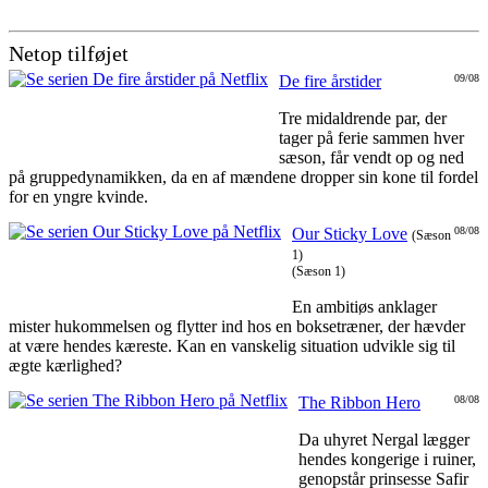
Netop tilføjet
De fire årstider
09/08
Tre midaldrende par, der
tager på ferie sammen hver
sæson, får vendt op og ned
på gruppedynamikken, da en af mændene dropper sin kone til fordel
for en yngre kvinde.
Our Sticky Love
08/08
(Sæson
1)
(Sæson 1)
En ambitiøs anklager
mister hukommelsen og flytter ind hos en boksetræner, der hævder
at være hendes kæreste. Kan en vanskelig situation udvikle sig til
ægte kærlighed?
The Ribbon Hero
08/08
Da uhyret Nergal lægger
hendes kongerige i ruiner,
genopstår prinsesse Safir