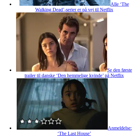
Alle ‘The
Walking Dead’-serier er på vej til Netflix
Se den første
trailer til danske ‘Den hemmelige kvinde’ på Netflix
Anmeldelse:
‘The Last House’