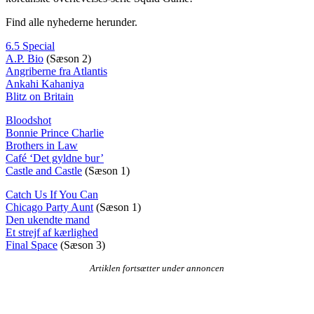
Find alle nyhederne herunder.
6.5 Special
A.P. Bio
(Sæson 2)
Angriberne fra Atlantis
Ankahi Kahaniya
Blitz on Britain
Bloodshot
Bonnie Prince Charlie
Brothers in Law
Café ‘Det gyldne bur’
Castle and Castle
(Sæson 1)
Catch Us If You Can
Chicago Party Aunt
(Sæson 1)
Den ukendte mand
Et strejf af kærlighed
Final Space
(Sæson 3)
Artiklen fortsætter under annoncen