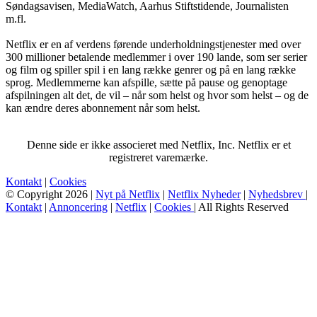
Søndagsavisen, MediaWatch, Aarhus Stiftstidende, Journalisten
m.fl.
Netflix er en af verdens førende underholdningstjenester med over
300 millioner betalende medlemmer i over 190 lande, som ser serier
og film og spiller spil i en lang række genrer og på en lang række
sprog. Medlemmerne kan afspille, sætte på pause og genoptage
afspilningen alt det, de vil – når som helst og hvor som helst – og de
kan ændre deres abonnement når som helst.
Denne side er ikke associeret med Netflix, Inc. Netflix er et
registreret varemærke.
Kontakt
|
Cookies
© Copyright 2026 |
Nyt på Netflix
|
Netflix Nyheder
|
Nyhedsbrev
|
Kontakt
|
Annoncering
|
Netflix
|
Cookies
| All Rights Reserved