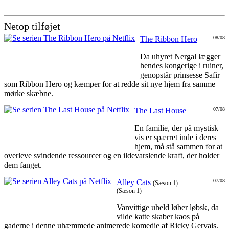
Netop tilføjet
The Ribbon Hero
08/08
Da uhyret Nergal lægger
hendes kongerige i ruiner,
genopstår prinsesse Safir
som Ribbon Hero og kæmper for at redde sit nye hjem fra samme
mørke skæbne.
The Last House
07/08
En familie, der på mystisk
vis er spærret inde i deres
hjem, må stå sammen for at
overleve svindende ressourcer og en ildevarslende kraft, der holder
dem fanget.
Alley Cats
07/08
(Sæson 1)
(Sæson 1)
Vanvittige uheld løber løbsk, da
vilde katte skaber kaos på
gaderne i denne uhæmmede animerede komedie af Ricky Gervais.