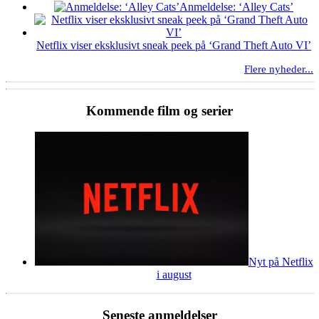
Anmeldelse: ‘Alley Cats’
Netflix viser eksklusivt sneak peek på ‘Grand Theft Auto VI’
Flere nyheder...
Kommende film og serier
Nyt på Netflix
i august
Seneste anmeldelser