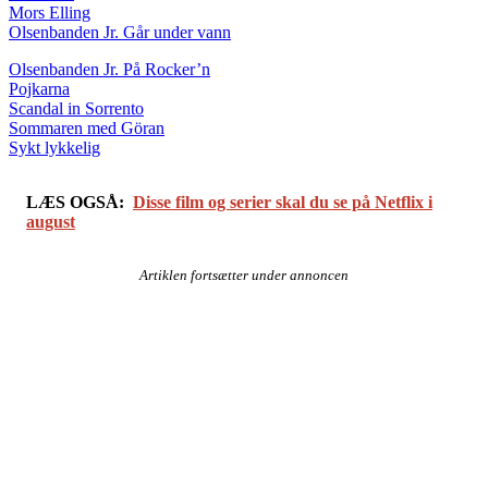
Mors Elling
Olsenbanden Jr. Går under vann
Olsenbanden Jr. På Rocker’n
Pojkarna
Scandal in Sorrento
Sommaren med Göran
Sykt lykkelig
LÆS OGSÅ:
Disse film og serier skal du se på Netflix i
august
Artiklen fortsætter under annoncen