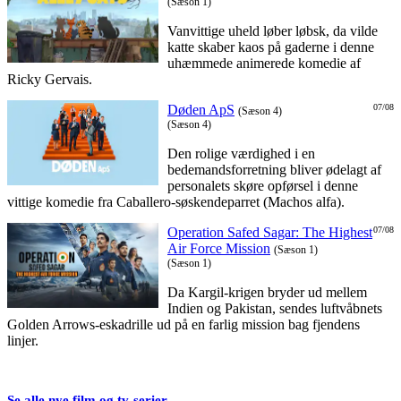
(Sæson 1)
Vanvittige uheld løber løbsk, da vilde
katte skaber kaos på gaderne i denne
uhæmmede animerede komedie af
Ricky Gervais.
Døden ApS
07/08
(Sæson 4)
(Sæson 4)
Den rolige værdighed i en
bedemandsforretning bliver ødelagt af
personalets skøre opførsel i denne
vittige komedie fra Caballero-søskendeparret (Machos alfa).
Operation Safed Sagar: The Highest
07/08
Air Force Mission
(Sæson 1)
(Sæson 1)
Da Kargil-krigen bryder ud mellem
Indien og Pakistan, sendes luftvåbnets
Golden Arrows-eskadrille ud på en farlig mission bag fjendens
linjer.
Se alle nye film og tv-serier