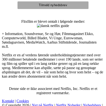
Flixfilm er blevet omtalt i følgende medier:
+ Information, Soundvenue, Se og Hør, Filmmagasinet Ekko,
Computerworld, Billed Bladet, Vi Unge, Eurowoman,
Søndagsavisen, MediaWatch, Aarhus Stiftstidende, Journalisten
m.fl.
Netflix er en af verdens førende underholdningstjenester med over
300 millioner betalende medlemmer i over 190 lande, som ser serier
og film og spiller spil i en lang række genrer og på en lang række
sprog. Medlemmerne kan afspille, sætte på pause og genoptage
afspilningen alt det, de vil – når som helst og hvor som helst – og de
kan ændre deres abonnement når som helst.
Denne side er ikke associeret med Netflix, Inc. Netflix er et
registreret varemærke.
Kontakt
|
Cookies
© Copyright 2026 |
Nyt på Netflix
|
Netflix Nyheder
|
Nyhedsbrev
|