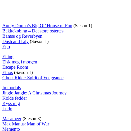
Aunty Donna’s Big Ol’ House of Fun
(Sæson 1)
Bakkekøbing – Det store osteræs
Bamse og Røverbyen
Dash and Lily
(Sæson 1)
Ego
Elling
Elsk meg i morgen
Escape Room
Ethos
(Sæson 1)
Ghost Rider: Spirit of Vengeance
Immortals
Jingle Jangle: A Christmas Journey
Kolde fødder
Kyss mig
Ludo
Masameer
(Sæson 3)
Max Manus: Man of War
Memento