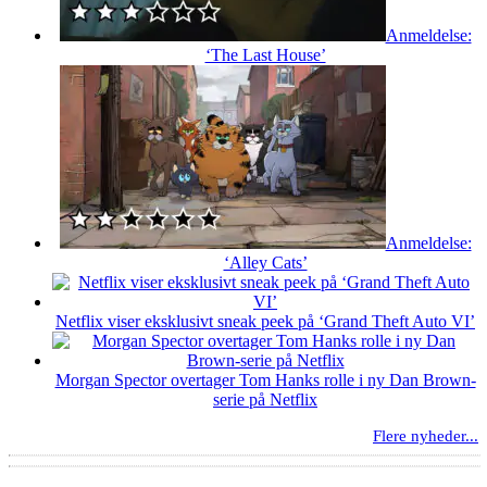
Anmeldelse:
‘The Last House’
Anmeldelse:
‘Alley Cats’
Netflix viser eksklusivt sneak peek på ‘Grand Theft Auto VI’
Morgan Spector overtager Tom Hanks rolle i ny Dan Brown-
serie på Netflix
Flere nyheder...