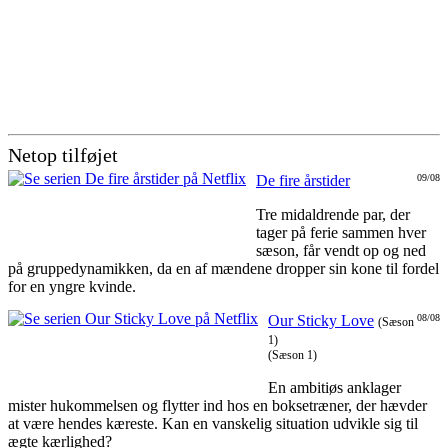
Netop tilføjet
De fire årstider
09/08
Tre midaldrende par, der
tager på ferie sammen hver
sæson, får vendt op og ned
på gruppedynamikken, da en af mændene dropper sin kone til fordel
for en yngre kvinde.
Our Sticky Love
08/08
(Sæson
1)
(Sæson 1)
En ambitiøs anklager
mister hukommelsen og flytter ind hos en boksetræner, der hævder
at være hendes kæreste. Kan en vanskelig situation udvikle sig til
ægte kærlighed?