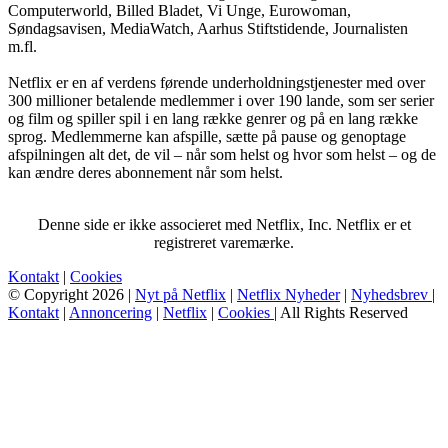
Computerworld, Billed Bladet, Vi Unge, Eurowoman,
Søndagsavisen, MediaWatch, Aarhus Stiftstidende, Journalisten
m.fl.
Netflix er en af verdens førende underholdningstjenester med over
300 millioner betalende medlemmer i over 190 lande, som ser serier
og film og spiller spil i en lang række genrer og på en lang række
sprog. Medlemmerne kan afspille, sætte på pause og genoptage
afspilningen alt det, de vil – når som helst og hvor som helst – og de
kan ændre deres abonnement når som helst.
Denne side er ikke associeret med Netflix, Inc. Netflix er et
registreret varemærke.
Kontakt
|
Cookies
© Copyright 2026 |
Nyt på Netflix
|
Netflix Nyheder
|
Nyhedsbrev
|
Kontakt
|
Annoncering
|
Netflix
|
Cookies
| All Rights Reserved