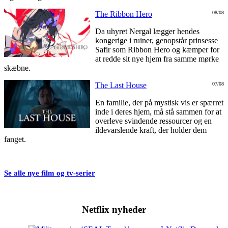
The Ribbon Hero
08/08
Da uhyret Nergal lægger hendes
kongerige i ruiner, genopstår prinsesse
Safir som Ribbon Hero og kæmper for
at redde sit nye hjem fra samme mørke
skæbne.
The Last House
07/08
En familie, der på mystisk vis er spærret
inde i deres hjem, må stå sammen for at
overleve svindende ressourcer og en
ildevarslende kraft, der holder dem
fanget.
Se alle nye film og tv-serier
Netflix nyheder