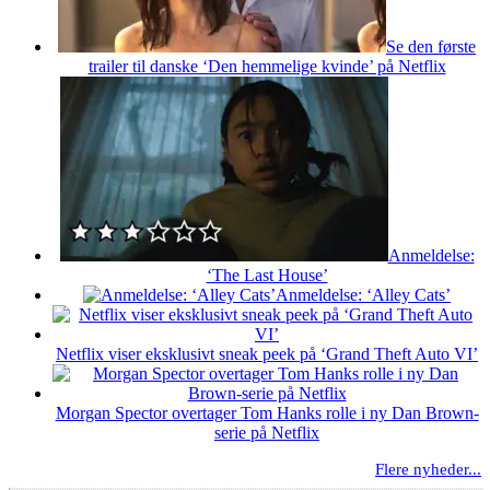
Se den første
trailer til danske ‘Den hemmelige kvinde’ på Netflix
Anmeldelse:
‘The Last House’
Anmeldelse: ‘Alley Cats’
Netflix viser eksklusivt sneak peek på ‘Grand Theft Auto VI’
Morgan Spector overtager Tom Hanks rolle i ny Dan Brown-
serie på Netflix
Flere nyheder...