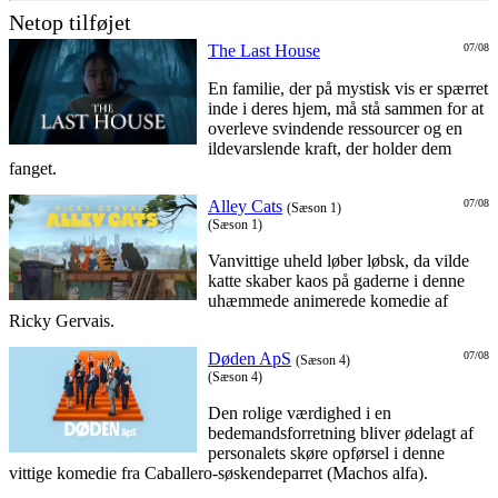
Netop tilføjet
The Last House
07/08
En familie, der på mystisk vis er spærret
inde i deres hjem, må stå sammen for at
overleve svindende ressourcer og en
ildevarslende kraft, der holder dem
fanget.
Alley Cats
07/08
(Sæson 1)
(Sæson 1)
Vanvittige uheld løber løbsk, da vilde
katte skaber kaos på gaderne i denne
uhæmmede animerede komedie af
Ricky Gervais.
Døden ApS
07/08
(Sæson 4)
(Sæson 4)
Den rolige værdighed i en
bedemandsforretning bliver ødelagt af
personalets skøre opførsel i denne
vittige komedie fra Caballero-søskendeparret (Machos alfa).