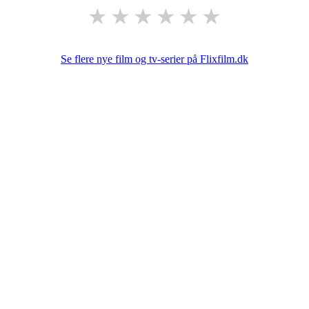
★
★
★
★
★
★
Se flere nye film og tv-serier på Flixfilm.dk