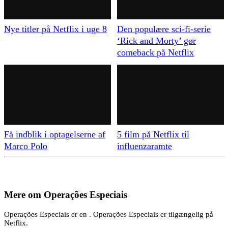
Nye titler på Netflix i uge 8
Den populære sci-fi-serie
‘Rick and Morty’ gør
comeback på Netflix
Få indblik i optagelserne af
5 film på Netflix til
Marco Polo
influenzaramte
Mere om
Operações Especiais
Operações Especiais er en . Operações Especiais er tilgængelig på
Netflix.