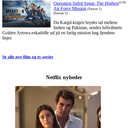
Operation Safed Sagar: The Highest
07/08
Air Force Mission
(Sæson 1)
(Sæson 1)
Da Kargil-krigen bryder ud mellem
Indien og Pakistan, sendes luftvåbnets
Golden Arrows-eskadrille ud på en farlig mission bag fjendens
linjer.
Se alle nye film og tv-serier
Netflix nyheder