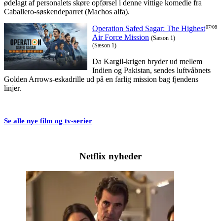
ødelagt af personalets skøre opførsel i denne vittige komedie fra
Caballero-søskendeparret (Machos alfa).
Operation Safed Sagar: The Highest
07/08
Air Force Mission
(Sæson 1)
(Sæson 1)
Da Kargil-krigen bryder ud mellem
Indien og Pakistan, sendes luftvåbnets
Golden Arrows-eskadrille ud på en farlig mission bag fjendens
linjer.
Se alle nye film og tv-serier
Netflix nyheder