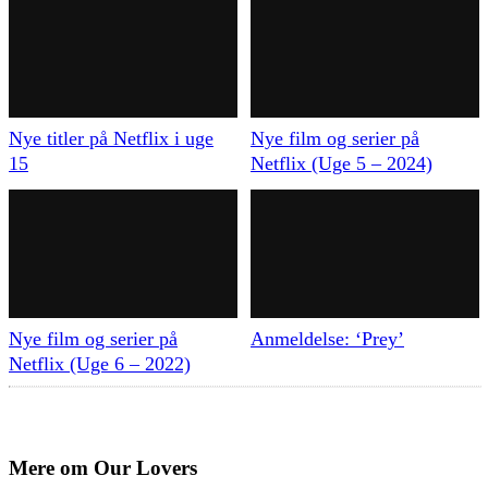
Nye titler på Netflix i uge
Nye film og serier på
15
Netflix (Uge 5 – 2024)
Nye film og serier på
Anmeldelse: ‘Prey’
Netflix (Uge 6 – 2022)
Mere om
Our Lovers