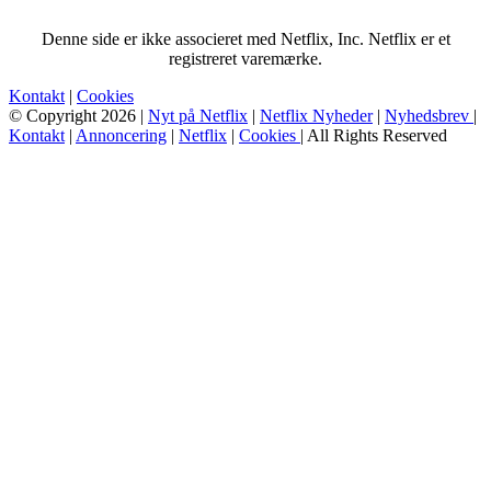
Denne side er ikke associeret med Netflix, Inc. Netflix er et
registreret varemærke.
Kontakt
|
Cookies
© Copyright 2026 |
Nyt på Netflix
|
Netflix Nyheder
|
Nyhedsbrev
|
Kontakt
|
Annoncering
|
Netflix
|
Cookies
| All Rights Reserved