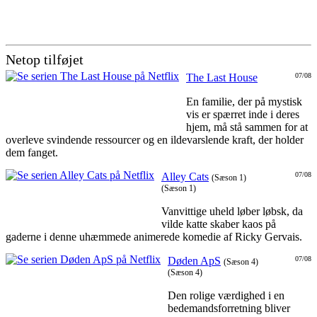
Netop tilføjet
The Last House
07/08
En familie, der på mystisk
vis er spærret inde i deres
hjem, må stå sammen for at
overleve svindende ressourcer og en ildevarslende kraft, der holder
dem fanget.
Alley Cats
07/08
(Sæson 1)
(Sæson 1)
Vanvittige uheld løber løbsk, da
vilde katte skaber kaos på
gaderne i denne uhæmmede animerede komedie af Ricky Gervais.
Døden ApS
07/08
(Sæson 4)
(Sæson 4)
Den rolige værdighed i en
bedemandsforretning bliver