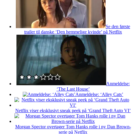
Se den første
trailer til danske ‘Den hemmelige kvinde’ på Netflix
Anmeldelse:
‘The Last House’
Anmeldelse: ‘Alley Cats’
Netflix viser eksklusivt sneak peek på ‘Grand Theft Auto VI’
Morgan Spector overtager Tom Hanks rolle i ny Dan Brown-
serie på Netflix