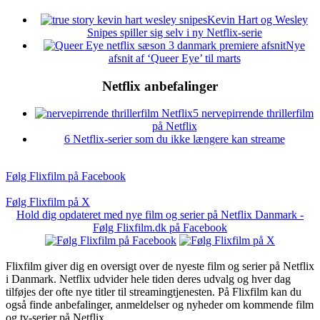
Kevin Hart og Wesley
Snipes spiller sig selv i ny Netflix-serie
Nye
afsnit af ‘Queer Eye’ til marts
Netflix anbefalinger
5 nervepirrende thrillerfilm
på Netflix
6 Netflix-serier som du ikke længere kan streame
Følg Flixfilm på Facebook
Følg Flixfilm på X
Hold dig opdateret med nye film og serier på Netflix Danmark -
Følg Flixfilm.dk på Facebook
Flixfilm giver dig en oversigt over de nyeste film og serier på Netflix
i Danmark. Netflix udvider hele tiden deres udvalg og hver dag
tilføjes der ofte nye titler til streamingtjenesten. På Flixfilm kan du
også finde anbefalinger, anmeldelser og nyheder om kommende film
og tv-serier på Netflix.