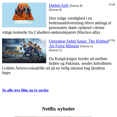
Døden ApS
07/08
(Sæson 4)
(Sæson 4)
Den rolige værdighed i en
bedemandsforretning bliver ødelagt af
personalets skøre opførsel i denne
vittige komedie fra Caballero-søskendeparret (Machos alfa).
Operation Safed Sagar: The Highest
07/08
Air Force Mission
(Sæson 1)
(Sæson 1)
Da Kargil-krigen bryder ud mellem
Indien og Pakistan, sendes luftvåbnets
Golden Arrows-eskadrille ud på en farlig mission bag fjendens
linjer.
Se alle nye film og tv-serier
Netflix nyheder