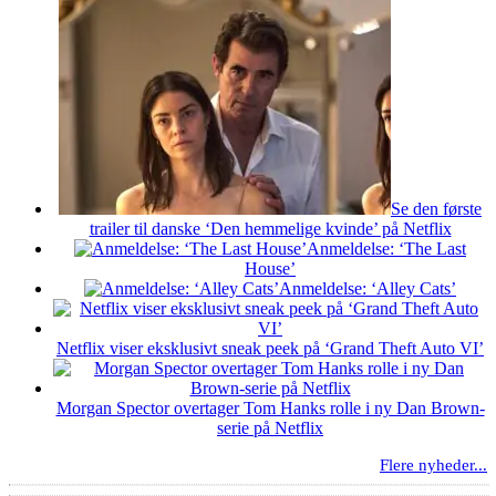
Se den første
trailer til danske ‘Den hemmelige kvinde’ på Netflix
Anmeldelse: ‘The Last
House’
Anmeldelse: ‘Alley Cats’
Netflix viser eksklusivt sneak peek på ‘Grand Theft Auto VI’
Morgan Spector overtager Tom Hanks rolle i ny Dan Brown-
serie på Netflix
Flere nyheder...