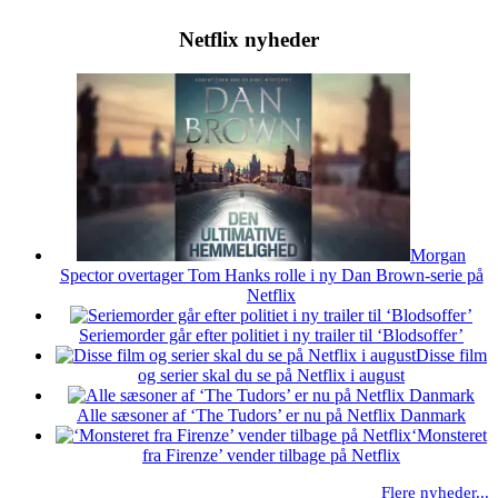
Netflix nyheder
Morgan
Spector overtager Tom Hanks rolle i ny Dan Brown-serie på
Netflix
Seriemorder går efter politiet i ny trailer til ‘Blodsoffer’
Disse film
og serier skal du se på Netflix i august
Alle sæsoner af ‘The Tudors’ er nu på Netflix Danmark
‘Monsteret
fra Firenze’ vender tilbage på Netflix
Flere nyheder...