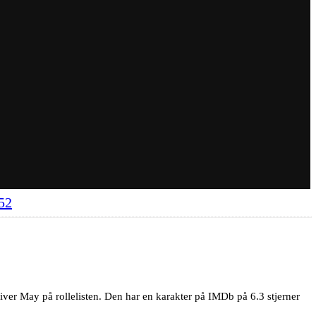
 52
ver May på rollelisten. Den har en karakter på IMDb på 6.3 stjerner