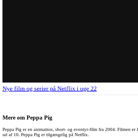
Nye film og serier på Netflix i uge 22
Mere om
Peppa Pig
Peppa Pig er en animation, short- og eventyr-film fra 2004. Filmen er
ud af 10. Peppa Pig er tilgængelig på Netflix.