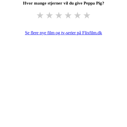
Hvor mange stjerner vil du give Peppa Pig?
★
★
★
★
★
★
Se flere nye film og tv-serier på Flixfilm.dk