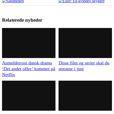
Relaterede nyheder
Anmelderrost dansk drama
Disse film og serier skal du
‘Det andet offer’ kommer på
streame i juni
Netflix