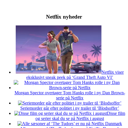
Netflix nyheder
Netflix viser
eksklusivt sneak peek på ‘Grand Theft Auto VI’
Morgan Spector overtager Tom Hanks rolle i ny Dan Brown-
serie på Netflix
Seriemorder går efter politiet i ny trailer til ‘Blodsoffer’
Disse film
og serier skal du se på Netflix i august