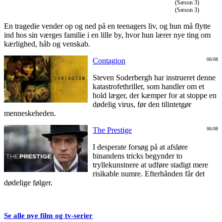
(Sæson 3)
(Sæson 3)
En tragedie vender op og ned på en teenagers liv, og hun må flytte
ind hos sin værges familie i en lille by, hvor hun lærer nye ting om
kærlighed, håb og venskab.
Contagion
06/08
Steven Soderbergh har instrueret denne
katastrofethriller, som handler om et
hold læger, der kæmper for at stoppe en
dødelig virus, før den tilintetgør
menneskeheden.
The Prestige
06/08
I desperate forsøg på at afsløre
hinandens tricks begynder to
tryllekunstnere at udføre stadigt mere
risikable numre. Efterhånden får det
dødelige følger.
Se alle nye film og tv-serier