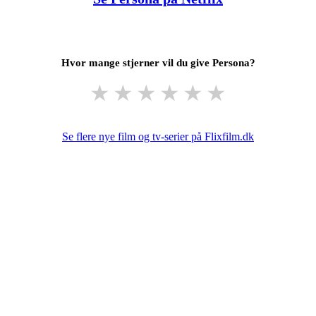
Hvor mange stjerner vil du give Persona?
★
★
★
★
★
★
Se flere nye film og tv-serier på Flixfilm.dk