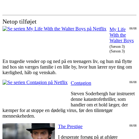
Netop tilføjet
My Life
06/08
With the
Walter Boys
(Sæson 3)
(Sæson 3)
En tragedie vender op og ned på en teenagers liv, og hun må flytte
ind hos sin værges familie i en lille by, hvor hun lærer nye ting om
kærlighed, håb og venskab.
Contagion
06/08
Steven Soderbergh har instrueret
denne katastrofethriller, som
handler om et hold læger, der
kæmper for at stoppe en dødelig virus, før den tilintetgør
menneskeheden.
The Prestige
06/08
I desperate forsøg på at afsløre