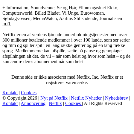
+ Information, Soundvenue, Se og Hør, Filmmagasinet Ekko,
Computerworld, Billed Bladet, Vi Unge, Eurowoman,
Søndagsavisen, MediaWatch, Aarhus Stiftstidende, Journalisten
m.fl.
Netflix er en af verdens førende underholdningstjenester med over
300 millioner betalende medlemmer i over 190 lande, som ser serier
og film og spiller spil i en lang række genrer og på en lang række
sprog. Medlemmerne kan afspille, sætte på pause og genoptage
afspilningen alt det, de vil – når som helst og hvor som helst – og de
kan ændre deres abonnement når som helst.
Denne side er ikke associeret med Netflix, Inc. Netflix er et
registreret varemærke.
Kontakt
|
Cookies
© Copyright 2026 |
Nyt på Netflix
|
Netflix Nyheder
|
Nyhedsbrev
|
Kontakt
|
Annoncering
|
Netflix
|
Cookies
| All Rights Reserved