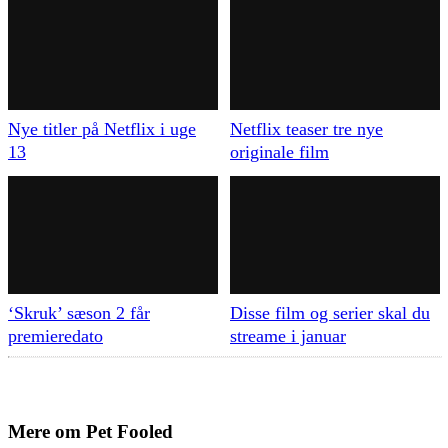
Nye titler på Netflix i uge
Netflix teaser tre nye
13
originale film
‘Skruk’ sæson 2 får
Disse film og serier skal du
premieredato
streame i januar
Mere om
Pet Fooled