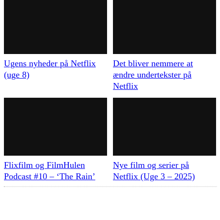
Ugens nyheder på Netflix
Det bliver nemmere at
(uge 8)
ændre undertekster på
Netflix
Flixfilm og FilmHulen
Nye film og serier på
Podcast #10 – ‘The Rain’
Netflix (Uge 3 – 2025)