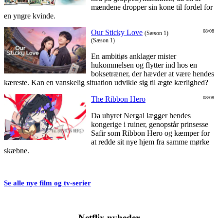
mændene dropper sin kone til fordel for
en yngre kvinde.
Our Sticky Love
08/08
(Sæson 1)
(Sæson 1)
En ambitiøs anklager mister
hukommelsen og flytter ind hos en
boksetræner, der hævder at være hendes
kæreste. Kan en vanskelig situation udvikle sig til ægte kærlighed?
The Ribbon Hero
08/08
Da uhyret Nergal lægger hendes
kongerige i ruiner, genopstår prinsesse
Safir som Ribbon Hero og kæmper for
at redde sit nye hjem fra samme mørke
skæbne.
Se alle nye film og tv-serier
Netflix nyheder