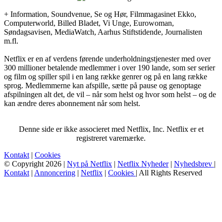
+ Information, Soundvenue, Se og Hør, Filmmagasinet Ekko,
Computerworld, Billed Bladet, Vi Unge, Eurowoman,
Søndagsavisen, MediaWatch, Aarhus Stiftstidende, Journalisten
m.fl.
Netflix er en af verdens førende underholdningstjenester med over
300 millioner betalende medlemmer i over 190 lande, som ser serier
og film og spiller spil i en lang række genrer og på en lang række
sprog. Medlemmerne kan afspille, sætte på pause og genoptage
afspilningen alt det, de vil – når som helst og hvor som helst – og de
kan ændre deres abonnement når som helst.
Denne side er ikke associeret med Netflix, Inc. Netflix er et
registreret varemærke.
Kontakt
|
Cookies
© Copyright 2026 |
Nyt på Netflix
|
Netflix Nyheder
|
Nyhedsbrev
|
Kontakt
|
Annoncering
|
Netflix
|
Cookies
| All Rights Reserved