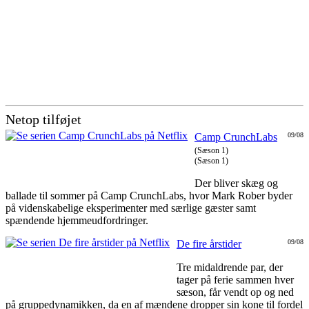
Netop tilføjet
Camp CrunchLabs
09/08
(Sæson 1)
(Sæson 1)
Der bliver skæg og
ballade til sommer på Camp CrunchLabs, hvor Mark Rober byder
på videnskabelige eksperimenter med særlige gæster samt
spændende hjemmeudfordringer.
De fire årstider
09/08
Tre midaldrende par, der
tager på ferie sammen hver
sæson, får vendt op og ned
på gruppedynamikken, da en af mændene dropper sin kone til fordel