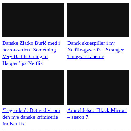
Danske Zlatko Burić med i
Dansk skuespiller i ny
horror-serien ‘Something
Netflix-gyser fra ‘Stranger
Very Bad Is Going to
Things’-skaberne
Happen’ på Netflix
‘Legenden’: Det ved vi om
Anmeldelse: ‘Black Mirror’
den nye danske krimiserie
– sæson 7
fra Netflix