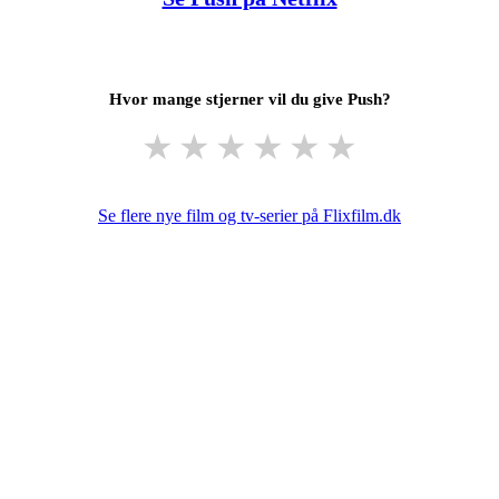
Hvor mange stjerner vil du give Push?
★
★
★
★
★
★
Se flere nye film og tv-serier på Flixfilm.dk