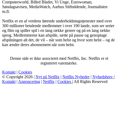
Computerworld, Billed Bladet, Vi Unge, Eurowoman,
Søndagsavisen, MediaWatch, Aarhus Stiftstidende, Journalisten
m.fl.
Netflix er en af verdens førende underholdningstjenester med over
300 millioner betalende medlemmer i over 190 lande, som ser serier
og film og spiller spil i en lang række genrer og på en lang række
sprog. Medlemmerne kan afspille, sætte på pause og genoptage
afspilningen alt det, de vil – når som helst og hvor som helst – og de
kan ændre deres abonnement når som helst.
Denne side er ikke associeret med Netflix, Inc. Netflix er et
registreret varemærke.
Kontakt
|
Cookies
© Copyright 2026 |
Nyt på Netflix
|
Netflix Nyheder
|
Nyhedsbrev
|
Kontakt
|
Annoncering
|
Netflix
|
Cookies
| All Rights Reserved