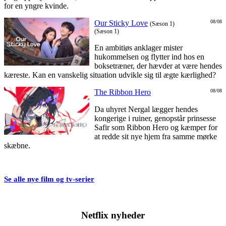
for en yngre kvinde.
Our Sticky Love
08/08
(Sæson 1)
(Sæson 1)
En ambitiøs anklager mister
hukommelsen og flytter ind hos en
boksetræner, der hævder at være hendes
kæreste. Kan en vanskelig situation udvikle sig til ægte kærlighed?
The Ribbon Hero
08/08
Da uhyret Nergal lægger hendes
kongerige i ruiner, genopstår prinsesse
Safir som Ribbon Hero og kæmper for
at redde sit nye hjem fra samme mørke
skæbne.
Se alle nye film og tv-serier
Netflix nyheder