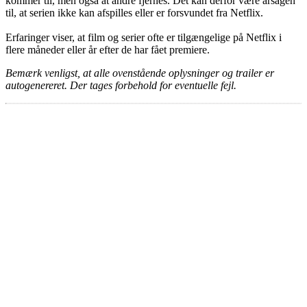
kommer til, men også at andre fjernes. Det kan derfor være årsagen
til, at serien ikke kan afspilles eller er forsvundet fra Netflix.
Erfaringer viser, at film og serier ofte er tilgængelige på Netflix i
flere måneder eller år efter de har fået premiere.
Bemærk venligst, at alle ovenstående oplysninger og trailer er
autogenereret. Der tages forbehold for eventuelle fejl.