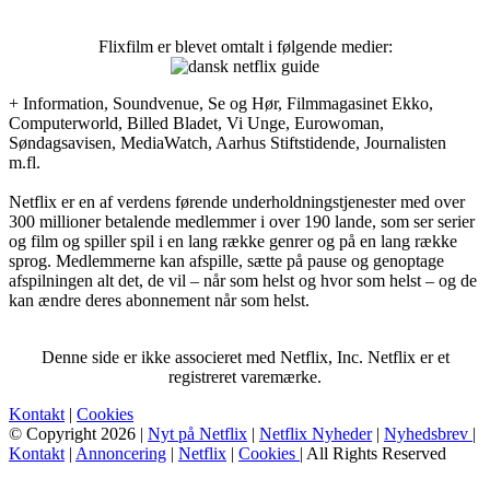
Flixfilm er blevet omtalt i følgende medier:
+ Information, Soundvenue, Se og Hør, Filmmagasinet Ekko,
Computerworld, Billed Bladet, Vi Unge, Eurowoman,
Søndagsavisen, MediaWatch, Aarhus Stiftstidende, Journalisten
m.fl.
Netflix er en af verdens førende underholdningstjenester med over
300 millioner betalende medlemmer i over 190 lande, som ser serier
og film og spiller spil i en lang række genrer og på en lang række
sprog. Medlemmerne kan afspille, sætte på pause og genoptage
afspilningen alt det, de vil – når som helst og hvor som helst – og de
kan ændre deres abonnement når som helst.
Denne side er ikke associeret med Netflix, Inc. Netflix er et
registreret varemærke.
Kontakt
|
Cookies
© Copyright 2026 |
Nyt på Netflix
|
Netflix Nyheder
|
Nyhedsbrev
|
Kontakt
|
Annoncering
|
Netflix
|
Cookies
| All Rights Reserved