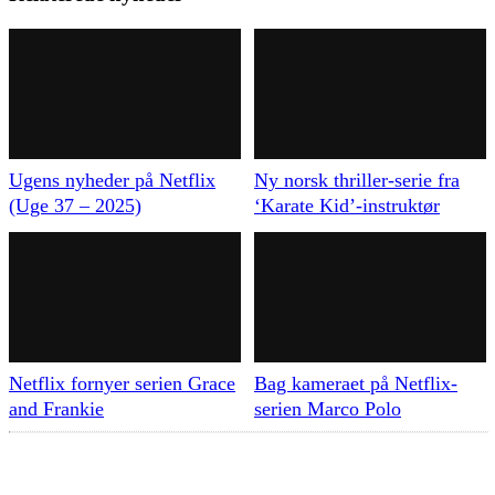
Ugens nyheder på Netflix
Ny norsk thriller-serie fra
(Uge 37 – 2025)
‘Karate Kid’-instruktør
Netflix fornyer serien Grace
Bag kameraet på Netflix-
and Frankie
serien Marco Polo