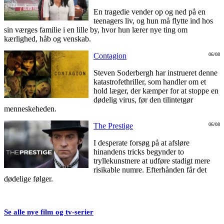
En tragedie vender op og ned på en
teenagers liv, og hun må flytte ind hos
sin værges familie i en lille by, hvor hun lærer nye ting om
kærlighed, håb og venskab.
Contagion
06/08
Steven Soderbergh har instrueret denne
katastrofethriller, som handler om et
hold læger, der kæmper for at stoppe en
dødelig virus, før den tilintetgør
menneskeheden.
The Prestige
06/08
I desperate forsøg på at afsløre
hinandens tricks begynder to
tryllekunstnere at udføre stadigt mere
risikable numre. Efterhånden får det
dødelige følger.
Se alle nye film og tv-serier