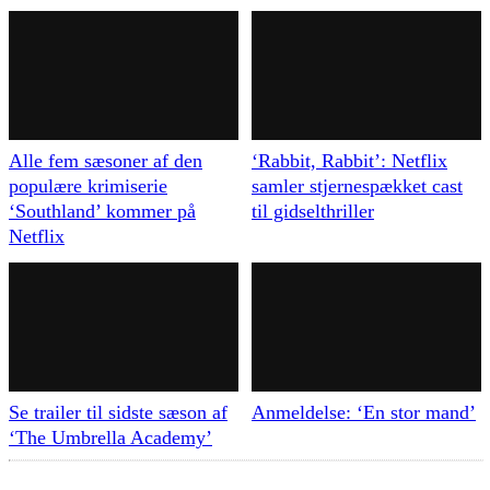
Alle fem sæsoner af den
‘Rabbit, Rabbit’: Netflix
populære krimiserie
samler stjernespækket cast
‘Southland’ kommer på
til gidselthriller
Netflix
Se trailer til sidste sæson af
Anmeldelse: ‘En stor mand’
‘The Umbrella Academy’