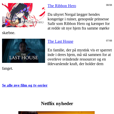
The Ribbon Hero
08/08
Da uhyret Nergal lægger hendes
kongerige i ruiner, genopstår prinsesse
Safir som Ribbon Hero og kæmper for
at redde sit nye hjem fra samme mørke
skæbne.
The Last House
07/08
En familie, der på mystisk vis er spærret
inde i deres hjem, må stå sammen for at
overleve svindende ressourcer og en
ildevarslende kraft, der holder dem
fanget.
Se alle nye film og tv-serier
Netflix nyheder