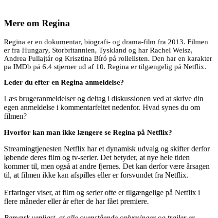
Mere om
Regina
Regina er en dokumentar, biografi- og drama-film fra 2013. Filmen
er fra Hungary, Storbritannien, Tyskland og har Rachel Weisz,
Andrea Fullajtár og Krisztina Bíró på rollelisten. Den har en karakter
på IMDb på 6.4 stjerner ud af 10. Regina er tilgængelig på Netflix.
Leder du efter en Regina anmeldelse?
Læs brugeranmeldelser og deltag i diskussionen ved at skrive din
egen anmeldelse i kommentarfeltet nedenfor. Hvad synes du om
filmen?
Hvorfor kan man ikke længere se Regina på Netflix?
Streamingtjenesten Netflix har et dynamisk udvalg og skifter derfor
løbende deres film og tv-serier. Det betyder, at nye hele tiden
kommer til, men også at andre fjernes. Det kan derfor være årsagen
til, at filmen ikke kan afspilles eller er forsvundet fra Netflix.
Erfaringer viser, at film og serier ofte er tilgængelige på Netflix i
flere måneder eller år efter de har fået premiere.
Bemærk venligst, at alle ovenstående oplysninger og trailer er