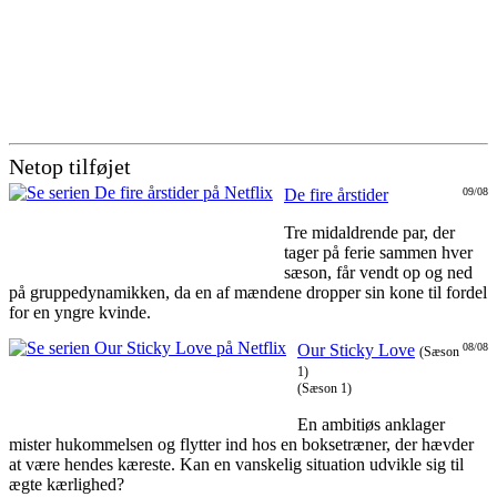
Netop tilføjet
De fire årstider
09/08
Tre midaldrende par, der
tager på ferie sammen hver
sæson, får vendt op og ned
på gruppedynamikken, da en af mændene dropper sin kone til fordel
for en yngre kvinde.
Our Sticky Love
08/08
(Sæson
1)
(Sæson 1)
En ambitiøs anklager
mister hukommelsen og flytter ind hos en boksetræner, der hævder
at være hendes kæreste. Kan en vanskelig situation udvikle sig til
ægte kærlighed?