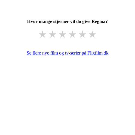
Hvor mange stjerner vil du give Regina?
★
★
★
★
★
★
Se flere nye film og tv-serier på Flixfilm.dk