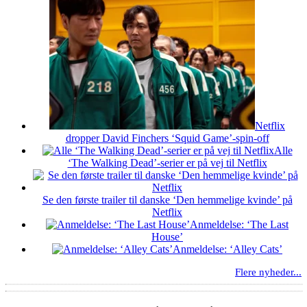
Netflix
dropper David Finchers ‘Squid Game’-spin-off
Alle
‘The Walking Dead’-serier er på vej til Netflix
Se den første trailer til danske ‘Den hemmelige kvinde’ på
Netflix
Anmeldelse: ‘The Last
House’
Anmeldelse: ‘Alley Cats’
Flere nyheder...