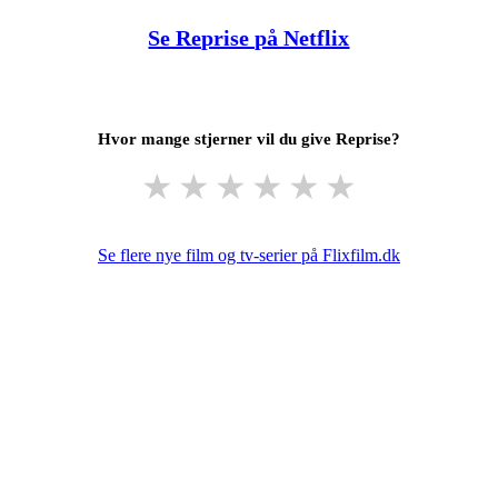
Se Reprise på Netflix
Hvor mange stjerner vil du give Reprise?
★
★
★
★
★
★
Se flere nye film og tv-serier på Flixfilm.dk