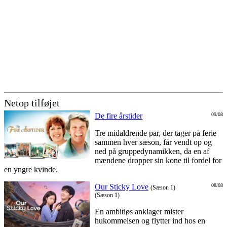
Netop tilføjet
De fire årstider
09/08
Tre midaldrende par, der tager på ferie
sammen hver sæson, får vendt op og
ned på gruppedynamikken, da en af
mændene dropper sin kone til fordel for
en yngre kvinde.
Our Sticky Love
08/08
(Sæson 1)
(Sæson 1)
En ambitiøs anklager mister
hukommelsen og flytter ind hos en