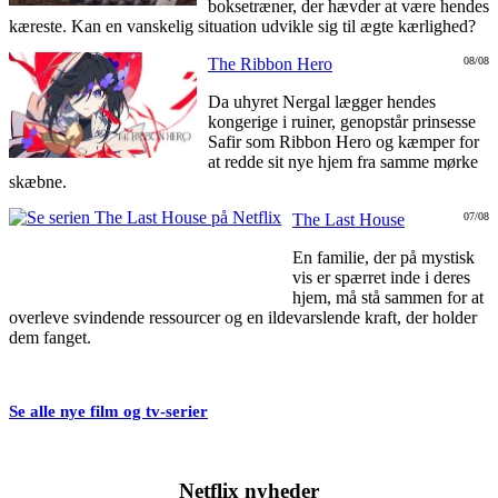
boksetræner, der hævder at være hendes
kæreste. Kan en vanskelig situation udvikle sig til ægte kærlighed?
The Ribbon Hero
08/08
Da uhyret Nergal lægger hendes
kongerige i ruiner, genopstår prinsesse
Safir som Ribbon Hero og kæmper for
at redde sit nye hjem fra samme mørke
skæbne.
The Last House
07/08
En familie, der på mystisk
vis er spærret inde i deres
hjem, må stå sammen for at
overleve svindende ressourcer og en ildevarslende kraft, der holder
dem fanget.
Se alle nye film og tv-serier
Netflix nyheder