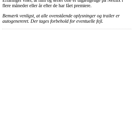
Erfaringer viser, at film og serier ofte er tilgængelige på Netflix i
flere måneder eller år efter de har fået premiere.
Bemærk venligst, at alle ovenstående oplysninger og trailer er
autogenereret. Der tages forbehold for eventuelle fejl.