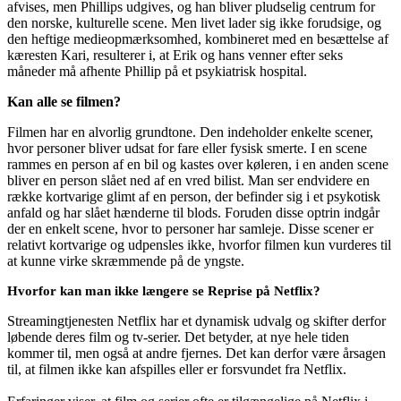
afvises, men Phillips udgives, og han bliver pludselig centrum for
den norske, kulturelle scene. Men livet lader sig ikke forudsige, og
den heftige medieopmærksomhed, kombineret med en besættelse af
kæresten Kari, resulterer i, at Erik og hans venner efter seks
måneder må afhente Phillip på et psykiatrisk hospital.
Kan alle se filmen?
Filmen har en alvorlig grundtone. Den indeholder enkelte scener,
hvor personer bliver udsat for fare eller fysisk smerte. I en scene
rammes en person af en bil og kastes over køleren, i en anden scene
bliver en person slået ned af en vred bilist. Man ser endvidere en
række kortvarige glimt af en person, der befinder sig i et psykotisk
anfald og har slået hænderne til blods. Foruden disse optrin indgår
der en enkelt scene, hvor to personer har samleje. Disse scener er
relativt kortvarige og udpensles ikke, hvorfor filmen kun vurderes til
at kunne virke skræmmende på de yngste.
Hvorfor kan man ikke længere se Reprise på Netflix?
Streamingtjenesten Netflix har et dynamisk udvalg og skifter derfor
løbende deres film og tv-serier. Det betyder, at nye hele tiden
kommer til, men også at andre fjernes. Det kan derfor være årsagen
til, at filmen ikke kan afspilles eller er forsvundet fra Netflix.