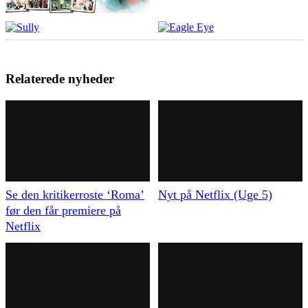
Relaterede nyheder
Se den kritikerroste ‘Roma’
Nyt på Netflix (Uge 5)
før den får premiere på
Netflix