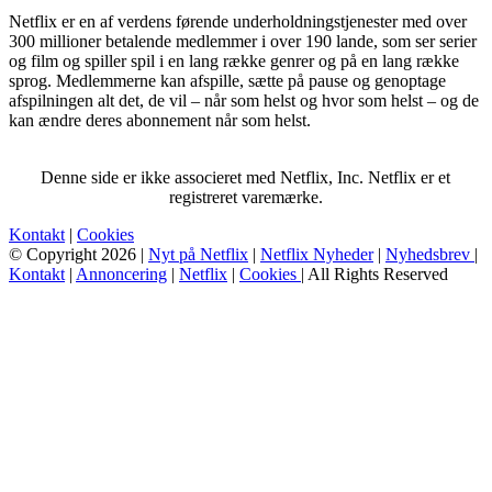
Netflix er en af verdens førende underholdningstjenester med over
300 millioner betalende medlemmer i over 190 lande, som ser serier
og film og spiller spil i en lang række genrer og på en lang række
sprog. Medlemmerne kan afspille, sætte på pause og genoptage
afspilningen alt det, de vil – når som helst og hvor som helst – og de
kan ændre deres abonnement når som helst.
Denne side er ikke associeret med Netflix, Inc. Netflix er et
registreret varemærke.
Kontakt
|
Cookies
© Copyright 2026 |
Nyt på Netflix
|
Netflix Nyheder
|
Nyhedsbrev
|
Kontakt
|
Annoncering
|
Netflix
|
Cookies
| All Rights Reserved