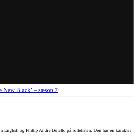
e New Black’ – sæson 7
n English og Phillip Andre Botello på rollelisten. Den har en karakter