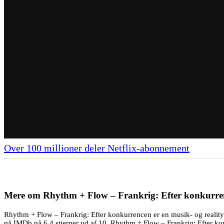
Over 100 millioner deler Netflix-abonnement
Mere om
Rhythm + Flow – Frankrig: Efter konkurre
Rhythm + Flow – Frankrig: Efter konkurrencen er en musik- og reality-t
på IMDb på 6.4 stjerner ud af 10. Rhythm + Flow – Frankrig: Efter kon