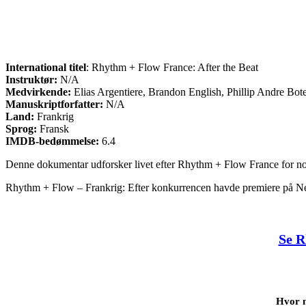
International titel
: Rhythm + Flow France: After the Beat
Instruktør:
N/A
Medvirkende:
Elias Argentiere, Brandon English, Phillip Andre Bote
Manuskriptforfatter:
N/A
Land:
Frankrig
Sprog:
Fransk
IMDB-bedømmelse:
6.4
Denne dokumentar udforsker livet efter Rhythm + Flow France for nogl
Rhythm + Flow – Frankrig: Efter konkurrencen havde premiere på Net
Se R
Hvor m