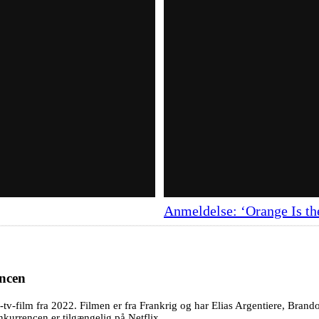
Anmeldelse: ‘Orange Is th
ncen
v-film fra 2022. Filmen er fra Frankrig og har Elias Argentiere, Brando
kurrencen er tilgængelig på Netflix.