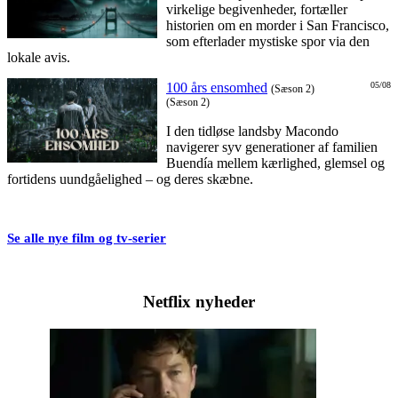
virkelige begivenheder, fortæller
historien om en morder i San Francisco,
som efterlader mystiske spor via den
lokale avis.
100 års ensomhed
05/08
(Sæson 2)
(Sæson 2)
I den tidløse landsby Macondo
navigerer syv generationer af familien
Buendía mellem kærlighed, glemsel og
fortidens uundgåelighed – og deres skæbne.
Se alle nye film og tv-serier
Netflix nyheder