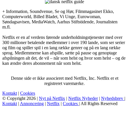
+ Information, Soundvenue, Se og Hør, Filmmagasinet Ekko,
Computerworld, Billed Bladet, Vi Unge, Eurowoman,
Søndagsavisen, MediaWatch, Aarhus Stiftstidende, Journalisten
m.fl.
Netflix er en af verdens førende underholdningstjenester med over
300 millioner betalende medlemmer i over 190 lande, som ser serier
og film og spiller spil i en lang række genrer og på en lang række
sprog. Medlemmerne kan afspille, sætte på pause og genoptage
afspilningen alt det, de vil – når som helst og hvor som helst – og de
kan ændre deres abonnement når som helst.
Denne side er ikke associeret med Netflix, Inc. Netflix er et
registreret varemærke.
Kontakt
|
Cookies
© Copyright 2026 |
Nyt på Netflix
|
Netflix Nyheder
|
Nyhedsbrev
|
Kontakt
|
Annoncering
|
Netflix
|
Cookies
| All Rights Reserved