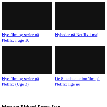
Nye film og serier på
Nyheder på Netflix i maj
Netflix i uge 18
Nye film og serier på
De 5 bedste actionfilm på
Netflix (Uge 3)
Netflix lige nu
Mere om
Richard Pryor: Icon