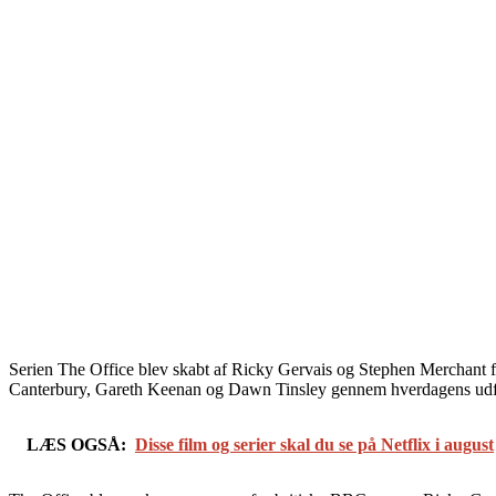
Serien The Office blev skabt af Ricky Gervais og Stephen Merchant fo
Canterbury, Gareth Keenan og Dawn Tinsley gennem hverdagens udfordr
LÆS OGSÅ:
Disse film og serier skal du se på Netflix i august