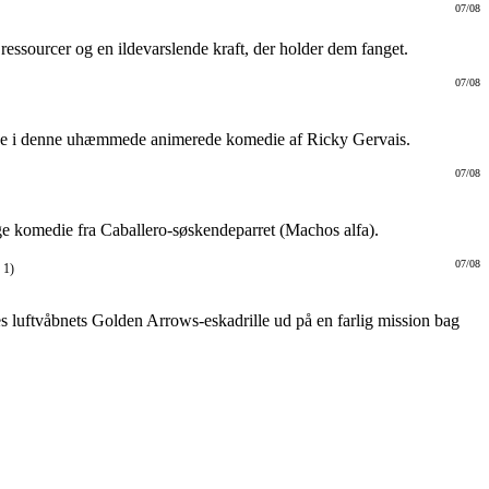
07/08
ressourcer og en ildevarslende kraft, der holder dem fanget.
07/08
derne i denne uhæmmede animerede komedie af Ricky Gervais.
07/08
ige komedie fra Caballero-søskendeparret (Machos alfa).
07/08
 1)
s luftvåbnets Golden Arrows-eskadrille ud på en farlig mission bag