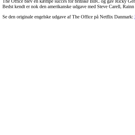
The Office blev en kæmpe succes for britiske BBC og gav Ricky Gervai
Bedst kendt er nok den amerikanske udgave med Steve Carell, Rain
Se den originale engelske udgave af The Office på Netflix Danmark: