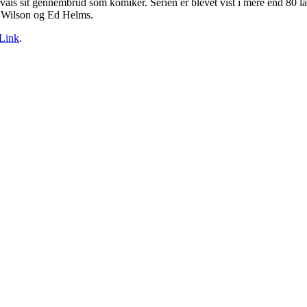
s sit gennembrud som komiker. Serien er blevet vist i mere end 80 lande
n Wilson og Ed Helms.
Link
.