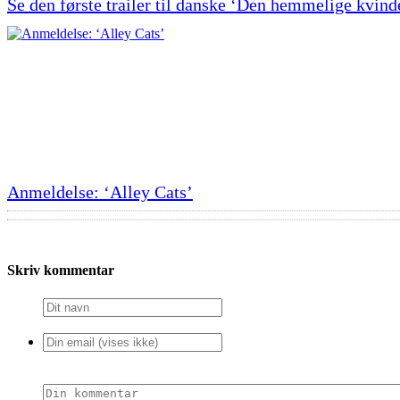
Se den første trailer til danske ‘Den hemmelige kvind
Anmeldelse: ‘Alley Cats’
Skriv kommentar