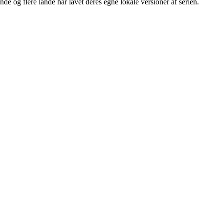
 og flere lande har lavet deres egne lokale versioner af serien.