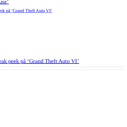
use’
neak peek på ‘Grand Theft Auto VI’