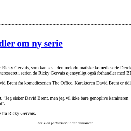
dler om ny serie
 Ricky Gervais, som kan ses i den melodramatiske komedieserie Derek, 
 interesseret i serien da Ricky Gervais øjensynligt også forhandler me
d Brent fra komedieserien The Office. Karakteren David Brent er tidlige
 “Jeg elsker David Brent, men jeg vil ikke bare genoplive karakteren, f
it”.
e fra Ricky Gervais.
Artiklen fortsætter under annoncen