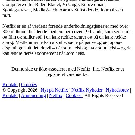
Computerworld, Billed Bladet, Vi Unge, Eurowoman,
Søndagsavisen, MediaWatch, Aarhus Stiftstidende, Journalisten
m.fl.
Netflix er en af verdens førende underholdningstjenester med over
300 millioner betalende medlemmer i over 190 lande, som ser serier
og film og spiller spil i en lang række genrer og på en lang række
sprog. Medlemmerne kan afspille, sætte på pause og genoptage
afspilningen alt det, de vil – når som helst og hvor som helst – og de
kan ændre deres abonnement når som helst.
Denne side er ikke associeret med Netflix, Inc. Netflix er et
registreret varemærke.
Kontakt
|
Cookies
© Copyright 2026 |
Nyt på Netflix
|
Netflix Nyheder
|
Nyhedsbrev
|
Kontakt
|
Annoncering
|
Netflix
|
Cookies
| All Rights Reserved