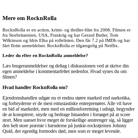
Mere om
RocknRolla
RocknRolla er en action, krimi- og thriller-film fra 2008. Filmen er
fra Storbritannien, USA, Frankrig og har Gerard Butler, Tom
Wilkinson og Idris Elba på rollelisten. Den får 7.2 på IMDb og har
fået flotte anmeldelser. RocknRolla er tilgængelig på Netflix.
Leder du efter en RocknRolla anmeldelse?
Læs brugeranmeldelser og deltag i diskussionen ved at skrive din
egen anmeldelse i kommentarfeltet nedenfor. Hvad synes du om
filmen?
Hvad handler RocknRolla om?
Ejendomshandlen udgør nu et endnu større marked end narkotika,
og forbryderne er de mest entusiastiske entreprenører. Alle vil have
en bid af markedet, men med en millionforretning i udsigt, begynder
de at konspirere, snyde og bedrage hinanden i forsøget på at score
stort. Men uanset hvor meget de forskellige anstrenger sig, så ligger
den helt store præmie i hænderne på junkie-rockstjernen Johnny
Quid, der egentlig formodes død, men som er meget levende.