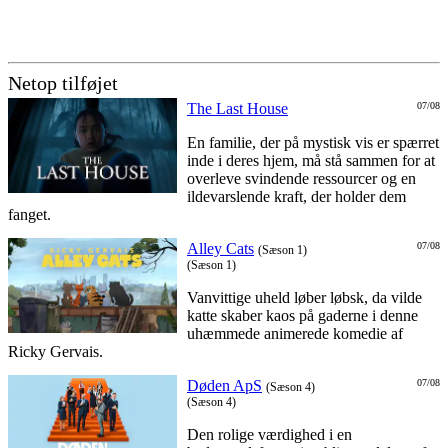
Netop tilføjet
The Last House
07/08
En familie, der på mystisk vis er spærret
inde i deres hjem, må stå sammen for at
overleve svindende ressourcer og en
ildevarslende kraft, der holder dem
fanget.
Alley Cats
07/08
(Sæson 1)
(Sæson 1)
Vanvittige uheld løber løbsk, da vilde
katte skaber kaos på gaderne i denne
uhæmmede animerede komedie af
Ricky Gervais.
Døden ApS
07/08
(Sæson 4)
(Sæson 4)
Den rolige værdighed i en