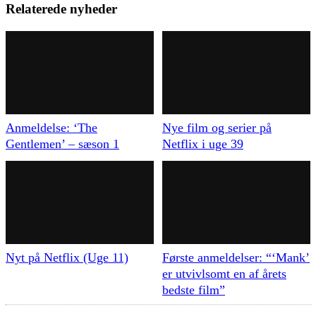
Relaterede nyheder
Anmeldelse: ‘The
Nye film og serier på
Gentlemen’ – sæson 1
Netflix i uge 39
Nyt på Netflix (Uge 11)
Første anmeldelser: “‘Mank’
er utvivlsomt en af årets
bedste film”