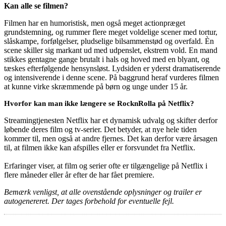
Kan alle se filmen?
Filmen har en humoristisk, men også meget actionpræget
grundstemning, og rummer flere meget voldelige scener med tortur,
slåskampe, forfølgelser, pludselige bilsammenstød og overfald. Èn
scene skiller sig markant ud med udpenslet, ekstrem vold. En mand
stikkes gentagne gange brutalt i hals og hoved med en blyant, og
tæskes efterfølgende hensynsløst. Lydsiden er yderst dramatiserende
og intensiverende i denne scene. På baggrund heraf vurderes filmen
at kunne virke skræmmende på børn og unge under 15 år.
Hvorfor kan man ikke længere se RocknRolla på Netflix?
Streamingtjenesten Netflix har et dynamisk udvalg og skifter derfor
løbende deres film og tv-serier. Det betyder, at nye hele tiden
kommer til, men også at andre fjernes. Det kan derfor være årsagen
til, at filmen ikke kan afspilles eller er forsvundet fra Netflix.
Erfaringer viser, at film og serier ofte er tilgængelige på Netflix i
flere måneder eller år efter de har fået premiere.
Bemærk venligst, at alle ovenstående oplysninger og trailer er
autogenereret. Der tages forbehold for eventuelle fejl.