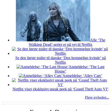
Alle ‘The
Walking Dead’-serier er på vej til Netflix
Se den første trailer til danske ‘Den hemmelige kvinde’ på
Netflix
Anmeldelse: ‘The Last
House’
Anmeldelse: ‘Alley Cats’
Netflix viser eksklusivt sneak peek på ‘Grand Theft Auto VI’
Flere nyheder...