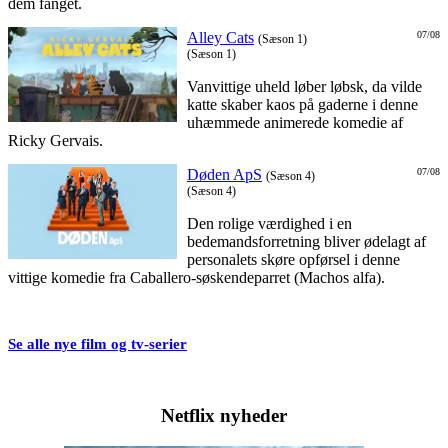
dem fanget.
Alley Cats
07/08
(Sæson 1)
(Sæson 1)
Vanvittige uheld løber løbsk, da vilde
katte skaber kaos på gaderne i denne
uhæmmede animerede komedie af
Ricky Gervais.
Døden ApS
07/08
(Sæson 4)
(Sæson 4)
Den rolige værdighed i en
bedemandsforretning bliver ødelagt af
personalets skøre opførsel i denne
vittige komedie fra Caballero-søskendeparret (Machos alfa).
Se alle nye film og tv-serier
Netflix nyheder