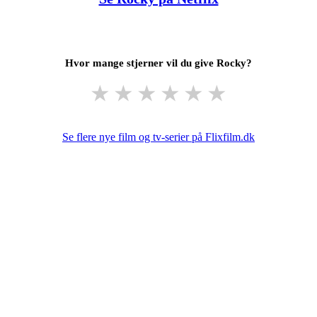
Hvor mange stjerner vil du give Rocky?
★
★
★
★
★
★
Se flere nye film og tv-serier på Flixfilm.dk