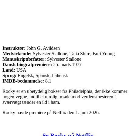
Instruktør:
John G. Avildsen
Medvirkende:
Sylvester Stallone, Talia Shire, Burt Young
Manuskriptforfatter:
Sylvester Stallone
Dansk biografpremiere:
25. marts 1977
Land:
USA
Sprog:
Engelsk, Spansk, Italiensk
IMDB-bedømmelse:
8.1
Rocky er en ubetydelig bokser fra Philadelphia, der ikke kommer
nogen vegne, indtil et utroligt møde mod verdensmesteren i
sværvægt tænder en ild i ham.
Rocky havde premiere på Netflix den 1. juni 2026.
Se Rocky på Netflix