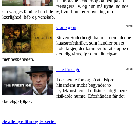
En tragedie vender op og ned på en
teenagers liv, og hun må flytte ind hos
sin værges familie i en lille by, hvor hun lærer nye ting om
kærlighed, håb og venskab.
Contagion
06/08
Steven Soderbergh har instrueret denne
katastrofethriller, som handler om et
hold læger, der kæmper for at stoppe en
dødelig virus, før den tilintetgør
menneskeheden.
The Prestige
06/08
I desperate forsøg på at afsløre
hinandens tricks begynder to
tryllekunstnere at udføre stadigt mere
risikable numre. Efterhånden får det
dødelige følger.
Se alle nye film og tv-serier