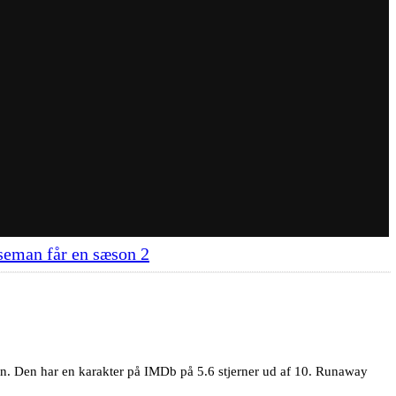
seman får en sæson 2
en. Den har en karakter på IMDb på 5.6 stjerner ud af 10. Runaway