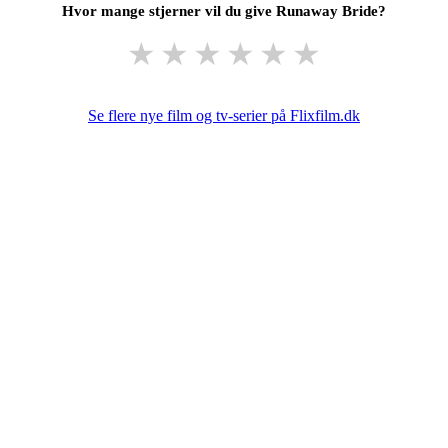
Hvor mange stjerner vil du give Runaway Bride?
★
★
★
★
★
★
Se flere nye film og tv-serier på Flixfilm.dk