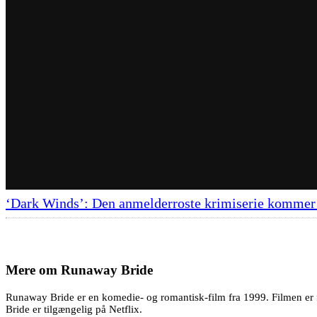
‘Dark Winds’: Den anmelderroste krimiserie kommer 
Mere om
Runaway Bride
Runaway Bride er en komedie- og romantisk-film fra 1999. Filmen er f
Bride er tilgængelig på Netflix.