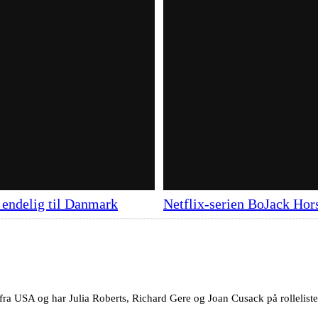
endelig til Danmark
Netflix-serien BoJack Hor
ra USA og har Julia Roberts, Richard Gere og Joan Cusack på rollelist