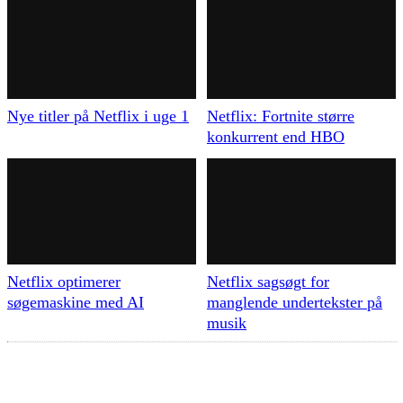
Nye titler på Netflix i uge 1
Netflix: Fortnite større
konkurrent end HBO
Netflix optimerer
Netflix sagsøgt for
søgemaskine med AI
manglende undertekster på
musik