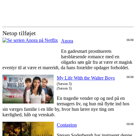
Netop tilføjet
Anora
06/08
En gadesmart prostituerets
hæsblæsende romance med en
oligarks søn går fra at være et magisk
eventyr til at være et mareridt, da hans forældre opdager forholdet.
My Life With the Walter Boys
06/08
(Sæson 3)
(Sæson 3)
En tragedie vender op og ned på en
teenagers liv, og hun må flytte ind hos
sin værges familie i en lille by, hvor hun lærer nye ting om
kærlighed, håb og venskab.
Contagion
06/08
Steven Soderbergh har instrueret denne