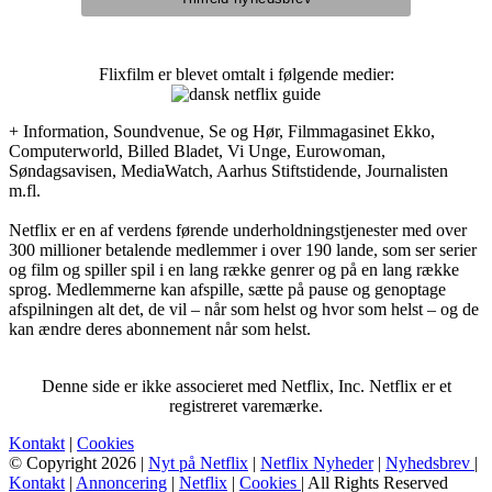
Flixfilm er blevet omtalt i følgende medier:
+ Information, Soundvenue, Se og Hør, Filmmagasinet Ekko,
Computerworld, Billed Bladet, Vi Unge, Eurowoman,
Søndagsavisen, MediaWatch, Aarhus Stiftstidende, Journalisten
m.fl.
Netflix er en af verdens førende underholdningstjenester med over
300 millioner betalende medlemmer i over 190 lande, som ser serier
og film og spiller spil i en lang række genrer og på en lang række
sprog. Medlemmerne kan afspille, sætte på pause og genoptage
afspilningen alt det, de vil – når som helst og hvor som helst – og de
kan ændre deres abonnement når som helst.
Denne side er ikke associeret med Netflix, Inc. Netflix er et
registreret varemærke.
Kontakt
|
Cookies
© Copyright 2026 |
Nyt på Netflix
|
Netflix Nyheder
|
Nyhedsbrev
|
Kontakt
|
Annoncering
|
Netflix
|
Cookies
| All Rights Reserved