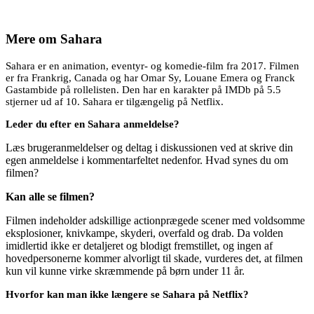
Mere om
Sahara
Sahara er en animation, eventyr- og komedie-film fra 2017. Filmen
er fra Frankrig, Canada og har Omar Sy, Louane Emera og Franck
Gastambide på rollelisten. Den har en karakter på IMDb på 5.5
stjerner ud af 10. Sahara er tilgængelig på Netflix.
Leder du efter en Sahara anmeldelse?
Læs brugeranmeldelser og deltag i diskussionen ved at skrive din
egen anmeldelse i kommentarfeltet nedenfor. Hvad synes du om
filmen?
Kan alle se filmen?
Filmen indeholder adskillige actionprægede scener med voldsomme
eksplosioner, knivkampe, skyderi, overfald og drab. Da volden
imidlertid ikke er detaljeret og blodigt fremstillet, og ingen af
hovedpersonerne kommer alvorligt til skade, vurderes det, at filmen
kun vil kunne virke skræmmende på børn under 11 år.
Hvorfor kan man ikke længere se Sahara på Netflix?