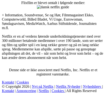
Flixfilm er blevet omtalt i følgende medier:
+ Information, Soundvenue, Se og Hør, Filmmagasinet Ekko,
Computerworld, Billed Bladet, Vi Unge, Eurowoman,
Søndagsavisen, MediaWatch, Aarhus Stiftstidende, Journalisten
m.fl.
Netflix er en af verdens førende underholdningstjenester med over
300 millioner betalende medlemmer i over 190 lande, som ser serier
og film og spiller spil i en lang række genrer og på en lang række
sprog. Medlemmerne kan afspille, sætte på pause og genoptage
afspilningen alt det, de vil – når som helst og hvor som helst – og de
kan ændre deres abonnement når som helst.
Denne side er ikke associeret med Netflix, Inc. Netflix er et
registreret varemærke.
Kontakt
|
Cookies
© Copyright 2026 |
Nyt på Netflix
|
Netflix Nyheder
|
Nyhedsbrev
|
Kontakt
|
Annoncering
|
Netflix
|
Cookies
| All Rights Reserved