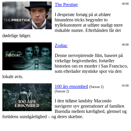
The Prestige
06/08
I desperate forsøg på at afsløre
hinandens tricks begynder to
tryllekunstnere at udføre stadigt mere
risikable numre. Efterhånden får det
dødelige følger.
Zodiac
06/08
Denne nervepirrende film, baseret på
virkelige begivenheder, fortæller
historien om en morder i San Francisco,
som efterlader mystiske spor via den
lokale avis.
100 års ensomhed
05/08
(Sæson 2)
(Sæson 2)
I den tidløse landsby Macondo
navigerer syv generationer af familien
Buendía mellem kærlighed, glemsel og
fortidens uundgåelighed – og deres skæbne.