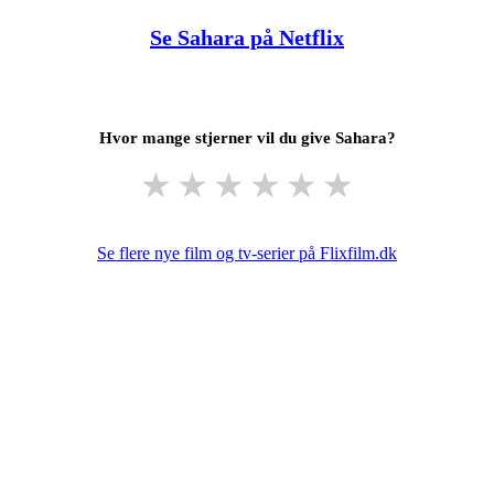
Se Sahara på Netflix
Hvor mange stjerner vil du give Sahara?
★
★
★
★
★
★
Se flere nye film og tv-serier på Flixfilm.dk