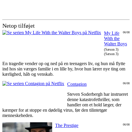
Netop tilføjet
My Life
06/08
With the
Walter Boys
(Sæson 3)
(Sæson 3)
En tragedie vender op og ned på en teenagers liv, og hun må flytte
ind hos sin værges familie i en lille by, hvor hun lærer nye ting om
kærlighed, håb og venskab.
Contagion
06/08
Steven Soderbergh har instrueret
denne katastrofethriller, som
handler om et hold læger, der
kæmper for at stoppe en dødelig virus, før den tilintetgør
menneskeheden.
The Prestige
06/08