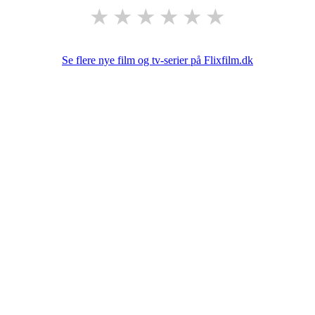
★
★
★
★
★
★
Se flere nye film og tv-serier på Flixfilm.dk