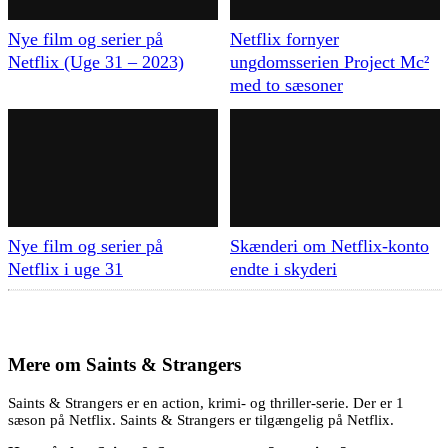
Nye film og serier på
Netflix fornyer
Netflix (Uge 31 – 2023)
ungdomsserien Project Mc²
med to sæsoner
Nye film og serier på
Skænderi om Netflix-konto
Netflix i uge 31
endte i skyderi
Mere om
Saints & Strangers
Saints & Strangers er en action, krimi- og thriller-serie. Der er 1
sæson på Netflix. Saints & Strangers er tilgængelig på Netflix.