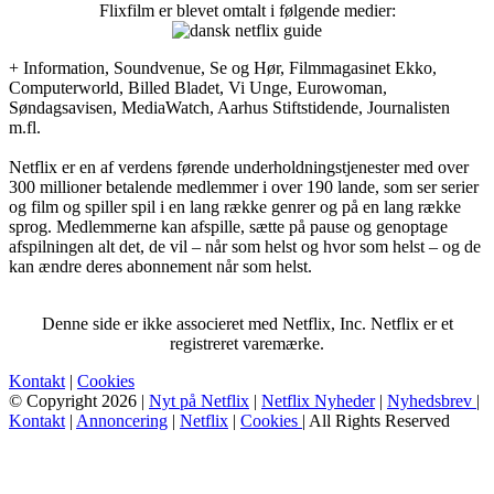
Flixfilm er blevet omtalt i følgende medier:
+ Information, Soundvenue, Se og Hør, Filmmagasinet Ekko,
Computerworld, Billed Bladet, Vi Unge, Eurowoman,
Søndagsavisen, MediaWatch, Aarhus Stiftstidende, Journalisten
m.fl.
Netflix er en af verdens førende underholdningstjenester med over
300 millioner betalende medlemmer i over 190 lande, som ser serier
og film og spiller spil i en lang række genrer og på en lang række
sprog. Medlemmerne kan afspille, sætte på pause og genoptage
afspilningen alt det, de vil – når som helst og hvor som helst – og de
kan ændre deres abonnement når som helst.
Denne side er ikke associeret med Netflix, Inc. Netflix er et
registreret varemærke.
Kontakt
|
Cookies
© Copyright 2026 |
Nyt på Netflix
|
Netflix Nyheder
|
Nyhedsbrev
|
Kontakt
|
Annoncering
|
Netflix
|
Cookies
| All Rights Reserved