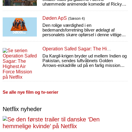
uhæmmede animerede komedie af Ricky
Gervais.
Døden ApS
(Sæson 4)
Den rolige værdighed i en
bedemandsforretning bliver ødelagt af
personalets skøre opførsel i denne vittige
komedie fra Caballero-søskendeparret
(Machos alfa).
Operation Safed Sagar: The Highest Air Force Mission
Da Kargil-krigen bryder ud mellem Indien og
Pakistan, sendes luftvåbnets Golden
Arrows-eskadrille ud på en farlig mission
bag fjendens linjer.
Se alle nye film og tv-serier
Netflix nyheder