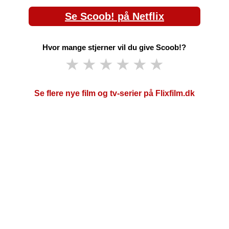
Se Scoob! på Netflix
Hvor mange stjerner vil du give Scoob!?
★
★
★
★
★
★
Se flere nye film og tv-serier på Flixfilm.dk