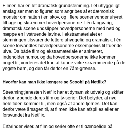
Filmen har en let dramatisk grundstemning. I et uhyggeligt
anslag ser man to figurer, som angribes af et dæmonisk
monster om natten i en skov, og i flere scener vender uhyret
tilbage og skræmmer hovedpersonerne. I én langvarig,
dramatisk scene undslipper hovedpersonerne med nød og
næppe en livstruende lavine. I ekstramaterialet er
stemningen tilsvarende lettere uhyggelig og dramatisk. I én
scene forvandles hovedpersonerne eksempelvis til truende
ulve. Da både film og ekstramateriale er animeret,
indeholder humor, og da hovedpersonerne ikke kommer
noget til, vurderes det kun at kunne virke skræmmende på de
yngste børn, og den får derfor en 7års-grænse.
Hvorfor kan man ikke længere se Scoob! på Netflix?
Streamingtjenesten Netflix har et dynamisk udvalg og skifter
derfor løbende deres film og tv-serier. Det betyder, at nye
hele tiden kommer til, men også at andre fjernes. Det kan
derfor være årsagen til, at filmen ikke kan afspilles eller er
forsvundet fra Netflix.
Erfaringer viser, at film og serier ofte er tilgængelige på