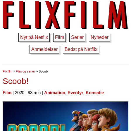
Nyt på Netflix
Film
Serier
Nyheder
Anmeldelser
Bedst på Netflix
Flixfilm
»
Film og serier
»
Scoob!
Scoob!
Film
| 2020 | 93 min |
Animation
,
Eventyr
,
Komedie