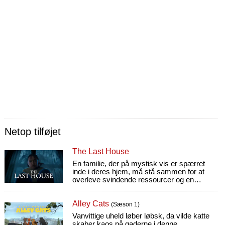
Netop tilføjet
The Last House
En familie, der på mystisk vis er spærret
inde i deres hjem, må stå sammen for at
overleve svindende ressourcer og en
ildevarslende kraft, der holder dem fanget.
Alley Cats
(Sæson 1)
Vanvittige uheld løber løbsk, da vilde katte
skaber kaos på gaderne i denne