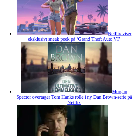
Netflix viser
eksklusivt sneak peek på ‘Grand Theft Auto VI’
Morgan
Spector overtager Tom Hanks rolle i ny Dan Brown-serie på
Netflix