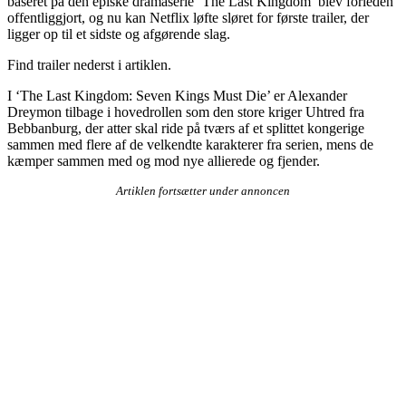
baseret på den episke dramaserie ‘The Last Kingdom’ blev forleden
offentliggjort, og nu kan Netflix løfte sløret for første trailer, der
ligger op til et sidste og afgørende slag.
Find trailer nederst i artiklen.
I ‘The Last Kingdom: Seven Kings Must Die’ er Alexander
Dreymon tilbage i hovedrollen som den store kriger Uhtred fra
Bebbanburg, der atter skal ride på tværs af et splittet kongerige
sammen med flere af de velkendte karakterer fra serien, mens de
kæmper sammen med og mod nye allierede og fjender.
Artiklen fortsætter under annoncen