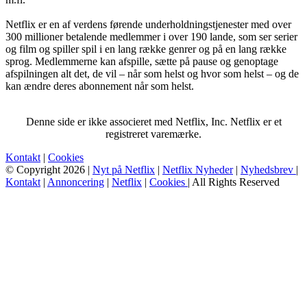
Netflix er en af verdens førende underholdningstjenester med over
300 millioner betalende medlemmer i over 190 lande, som ser serier
og film og spiller spil i en lang række genrer og på en lang række
sprog. Medlemmerne kan afspille, sætte på pause og genoptage
afspilningen alt det, de vil – når som helst og hvor som helst – og de
kan ændre deres abonnement når som helst.
Denne side er ikke associeret med Netflix, Inc. Netflix er et
registreret varemærke.
Kontakt
|
Cookies
© Copyright 2026 |
Nyt på Netflix
|
Netflix Nyheder
|
Nyhedsbrev
|
Kontakt
|
Annoncering
|
Netflix
|
Cookies
| All Rights Reserved