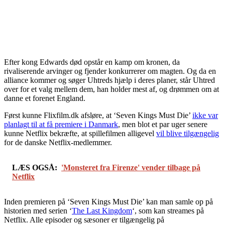
Efter kong Edwards død opstår en kamp om kronen, da
rivaliserende arvinger og fjender konkurrerer om magten. Og da en
alliance kommer og søger Uhtreds hjælp i deres planer, står Uhtred
over for et valg mellem dem, han holder mest af, og drømmen om at
danne et forenet England.
Først kunne Flixfilm.dk afsløre, at ‘Seven Kings Must Die’
ikke var
planlagt til at få premiere i Danmark
, men blot et par uger senere
kunne Netflix bekræfte, at spillefilmen alligevel
vil blive tilgængelig
for de danske Netflix-medlemmer.
LÆS OGSÅ:
'Monsteret fra Firenze' vender tilbage på
Netflix
Inden premieren på ‘Seven Kings Must Die’ kan man samle op på
historien med serien ‘
The Last Kingdom
‘, som kan streames på
Netflix. Alle episoder og sæsoner er tilgængelig på