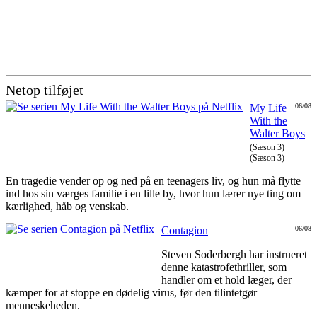
Netop tilføjet
My Life
06/08
With the
Walter Boys
(Sæson 3)
(Sæson 3)
En tragedie vender op og ned på en teenagers liv, og hun må flytte
ind hos sin værges familie i en lille by, hvor hun lærer nye ting om
kærlighed, håb og venskab.
Contagion
06/08
Steven Soderbergh har instrueret
denne katastrofethriller, som
handler om et hold læger, der
kæmper for at stoppe en dødelig virus, før den tilintetgør
menneskeheden.