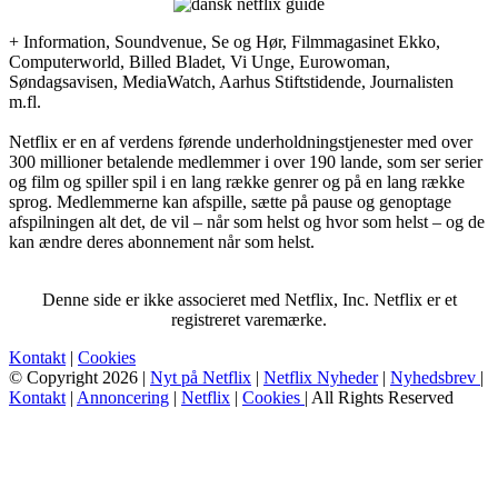
+ Information, Soundvenue, Se og Hør, Filmmagasinet Ekko,
Computerworld, Billed Bladet, Vi Unge, Eurowoman,
Søndagsavisen, MediaWatch, Aarhus Stiftstidende, Journalisten
m.fl.
Netflix er en af verdens førende underholdningstjenester med over
300 millioner betalende medlemmer i over 190 lande, som ser serier
og film og spiller spil i en lang række genrer og på en lang række
sprog. Medlemmerne kan afspille, sætte på pause og genoptage
afspilningen alt det, de vil – når som helst og hvor som helst – og de
kan ændre deres abonnement når som helst.
Denne side er ikke associeret med Netflix, Inc. Netflix er et
registreret varemærke.
Kontakt
|
Cookies
© Copyright 2026 |
Nyt på Netflix
|
Netflix Nyheder
|
Nyhedsbrev
|
Kontakt
|
Annoncering
|
Netflix
|
Cookies
| All Rights Reserved