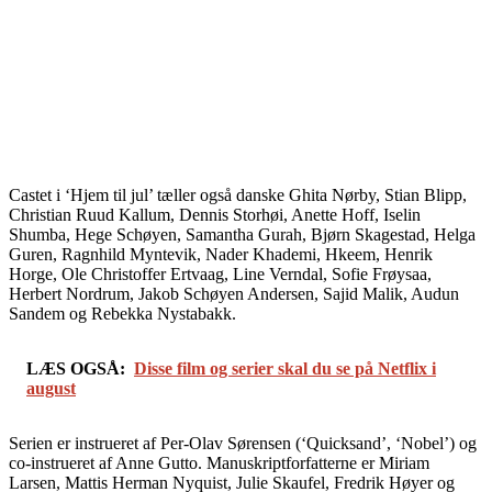
Castet i ‘Hjem til jul’ tæller også danske Ghita Nørby, Stian Blipp,
Christian Ruud Kallum, Dennis Storhøi, Anette Hoff, Iselin
Shumba, Hege Schøyen, Samantha Gurah, Bjørn Skagestad, Helga
Guren, Ragnhild Myntevik, Nader Khademi, Hkeem, Henrik
Horge, Ole Christoffer Ertvaag, Line Verndal, Sofie Frøysaa,
Herbert Nordrum, Jakob Schøyen Andersen, Sajid Malik, Audun
Sandem og Rebekka Nystabakk.
LÆS OGSÅ:
Disse film og serier skal du se på Netflix i
august
Serien er instrueret af Per-Olav Sørensen (‘Quicksand’, ‘Nobel’) og
co-instrueret af Anne Gutto. Manuskriptforfatterne er Miriam
Larsen, Mattis Herman Nyquist, Julie Skaufel, Fredrik Høyer og