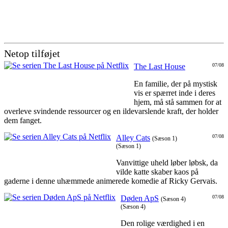
Netop tilføjet
The Last House
07/08
En familie, der på mystisk
vis er spærret inde i deres
hjem, må stå sammen for at
overleve svindende ressourcer og en ildevarslende kraft, der holder
dem fanget.
Alley Cats
07/08
(Sæson 1)
(Sæson 1)
Vanvittige uheld løber løbsk, da
vilde katte skaber kaos på
gaderne i denne uhæmmede animerede komedie af Ricky Gervais.
Døden ApS
07/08
(Sæson 4)
(Sæson 4)
Den rolige værdighed i en