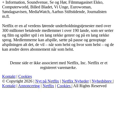
+ Information, Soundvenue, Se og Hør, Filmmagasinet Ekko,
Computerworld, Billed Bladet, Vi Unge, Eurowoman,
Søndagsavisen, MediaWatch, Aarhus Stiftstidende, Journalisten
m.fl.
Netflix er en af verdens førende underholdningstjenester med over
300 millioner betalende medlemmer i over 190 lande, som ser serier
og film og spiller spil i en lang række genrer og på en lang række
sprog. Medlemmerne kan afspille, sætte på pause og genoptage
afspilningen alt det, de vil – når som helst og hvor som helst – og de
kan ændre deres abonnement når som helst.
Denne side er ikke associeret med Netflix, Inc. Netflix er et
registreret varemærke.
Kontakt
|
Cookies
© Copyright 2026 |
Nyt på Netflix
|
Netflix Nyheder
|
Nyhedsbrev
|
Kontakt
|
Annoncering
|
Netflix
|
Cookies
| All Rights Reserved