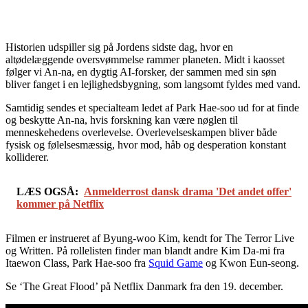
Historien udspiller sig på Jordens sidste dag, hvor en
altødelæggende oversvømmelse rammer planeten. Midt i kaosset
følger vi An-na, en dygtig AI-forsker, der sammen med sin søn
bliver fanget i en lejlighedsbygning, som langsomt fyldes med vand.
Samtidig sendes et specialteam ledet af Park Hae-soo ud for at finde
og beskytte An-na, hvis forskning kan være nøglen til
menneskehedens overlevelse. Overlevelseskampen bliver både
fysisk og følelsesmæssig, hvor mod, håb og desperation konstant
kolliderer.
LÆS OGSÅ:
Anmelderrost dansk drama 'Det andet offer'
kommer på Netflix
Filmen er instrueret af Byung-woo Kim, kendt for The Terror Live
og Written. På rollelisten finder man blandt andre Kim Da-mi fra
Itaewon Class, Park Hae-soo fra
Squid Game
og Kwon Eun-seong.
Se ‘The Great Flood’ på Netflix Danmark fra den 19. december.