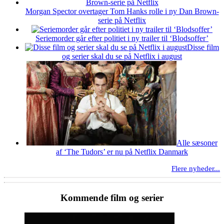
Morgan Spector overtager Tom Hanks rolle i ny Dan Brown-
serie på Netflix
Seriemorder går efter politiet i ny trailer til ‘Blodsoffer’
Disse film
og serier skal du se på Netflix i august
Alle sæsoner
af ‘The Tudors’ er nu på Netflix Danmark
Flere nyheder...
Kommende film og serier