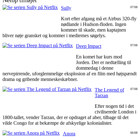
Sully
07/08
Kort efter afgang må et Airbus 320-fly
nødlande i Hudson-floden. Ingen
kommer til skade, men kaptajnen
bliver nøje gransket og kommer i mediernes søgelys.
Deep Impact
07/08
En komet har kurs mod
Jorden. Der er nedtælling til
dommedag i denne
nervepirrende, uforglemmelige eksplosion af en film med højspændt
drama og gribende menneskeskæbner.
The Legend of
07/08
Tarzan
Efter nogen tid i det
civiliserede London i
1800-tallet, vender Tarzan, der er opdraget af aber, tilbage til det
vilde Congo for at bekæmpe de afskyelige kolonialister.
Anora
06/08