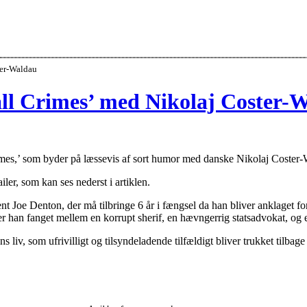
ter-Waldau
Small Crimes’ med Nikolaj Coster-
rimes,’ som byder på læssevis af sort humor med danske Nikolaj Coster
ler, som kan ses nederst i artiklen.
ent Joe Denton, der må tilbringe 6 år i fængsel da han bliver anklaget f
 er han fanget mellem en korrupt sherif, en hævngerrig statsadvokat, og 
ns liv, som ufrivilligt og tilsyndeladende tilfældigt bliver trukket tilba