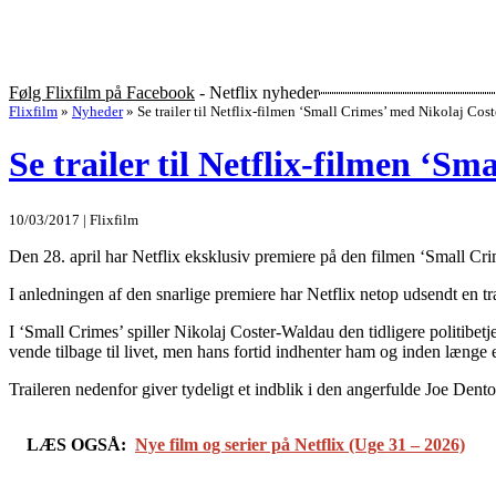
Følg Flixfilm på Facebook
- Netflix nyheder
Flixfilm
»
Nyheder
»
Se trailer til Netflix-filmen ‘Small Crimes’ med Nikolaj Cos
Se trailer til Netflix-filmen ‘
10/03/2017 | Flixfilm
Den 28. april har Netflix eksklusiv premiere på den filmen ‘Small C
I anledningen af den snarlige premiere har Netflix netop udsendt en trai
I ‘Small Crimes’ spiller Nikolaj Coster-Waldau den tidligere politibetj
vende tilbage til livet, men hans fortid indhenter ham og inden længe
Traileren nedenfor giver tydeligt et indblik i den angerfulde Joe Dento
LÆS OGSÅ:
Nye film og serier på Netflix (Uge 31 – 2026)