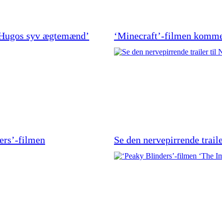
n Hugos syv ægtemænd’
‘Minecraft’-filmen komme
ders’-filmen
Se den nervepirrende traile