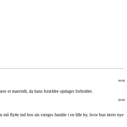
06/08
ære et mareridt, da hans forældre opdager forholdet.
06/08
 må flytte ind hos sin værges familie i en lille by, hvor hun lærer nye