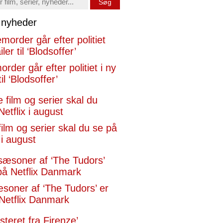
Søg
x nyheder
rder går efter politiet i ny
til ‘Blodsoffer’
film og serier skal du se på
 i august
æsoner af ‘The Tudors’ er
Netflix Danmark