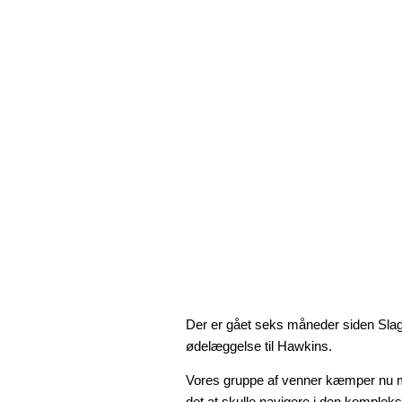
Der er gået seks måneder siden Slag
ødelæggelse til Hawkins.
Vores gruppe af venner kæmper nu med
det at skulle navigere i den kompleksi