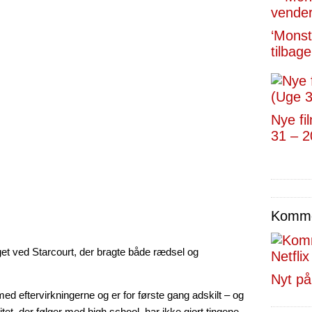
‘Monst
tilbage
Nye fi
31 – 2
Kommen
et ved Starcourt, der bragte både rædsel og
Nyt på
 eftervirkningerne og er for første gang adskilt – og
tet, der følger med high school, har ikke gjort tingene