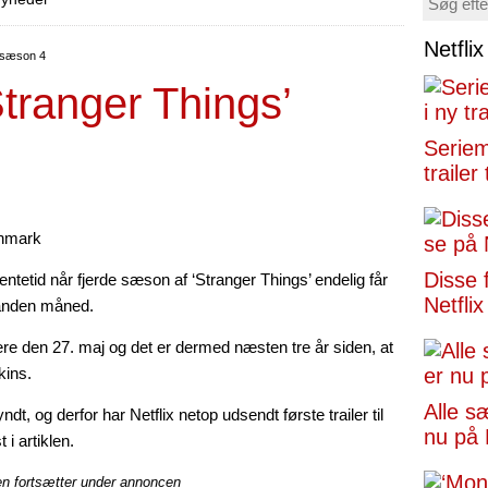
Netfli
’ sæson 4
‘Stranger Things’
Seriemo
trailer 
Disse 
ntetid når fjerde sæson af ‘Stranger Things’ endelig får
Netflix
vanden måned.
re den 27. maj og det er dermed næsten tre år siden, at
kins.
Alle s
t, og derfor har Netflix netop udsendt første trailer til
nu på 
i artiklen.
en fortsætter under annoncen