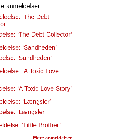
te anmeldelser
else: ‘The Debt Collector’
else: ‘Sandheden’
else: ‘A Toxic Love Story’
else: ‘Længsler’
delse: ‘Little Brother’
Flere anmeldelser...