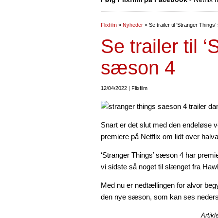
Flixfilm
»
Nyheder
»
Se trailer til ‘Stranger Things
Se trailer til 
sæson 4
12/04/2022 | Flixfilm
Snart er det slut med den endeløse ve
premiere på Netflix om lidt over hal
‘Stranger Things’ sæson 4 har premie
vi sidste så noget til slænget fra Haw
Med nu er nedtællingen for alvor begynd
den nye sæson, som kan ses nederst 
Artikl