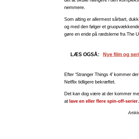
nemmere.
Som alting er allermest sårbart, duk
og med den følger et gruopvækkende m
gøre en ende på rædslerne fra The 
LÆS OGSÅ:
Nye film og ser
Efter ‘Stranger Things 4’ kommer de
Netflix tidligere bekræftet.
Det kan dog være at der kommer mer
at
lave en eller flere spin-off-serier
.
Artikl