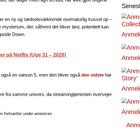
Senes
ker en ny og rædselsvækkende overnaturlig trussel op –
ysterium, der, såfremt det bliver løst, potentielt kan
Anmeld
Upside Down.
ier på Netflix (Uge 31 – 2026)
Anmeld
r også en sæson 5, men den bliver også
den sidste
har
Anmeld
e fra samme univers, da streamingtjenesten overvejer
Anmeld
en fortsætter under annoncen
Anmel