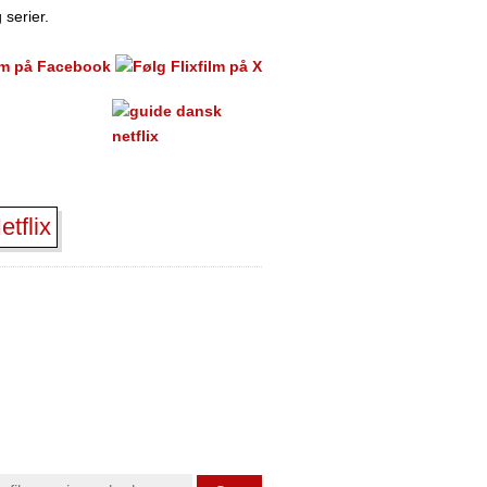
 serier.
tflix