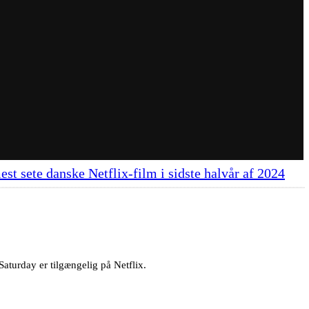
est sete danske Netflix-film i sidste halvår af 2024
aturday er tilgængelig på Netflix.