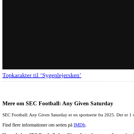
Topkarakter til ‘Sygeplejersken’
Mere om
SEC Football: Any Given Saturday
SEC Football: Any Given Saturday er en sportserie fra 2025. Der er 1 s
Find flere informationer om serien på
IMDb
.