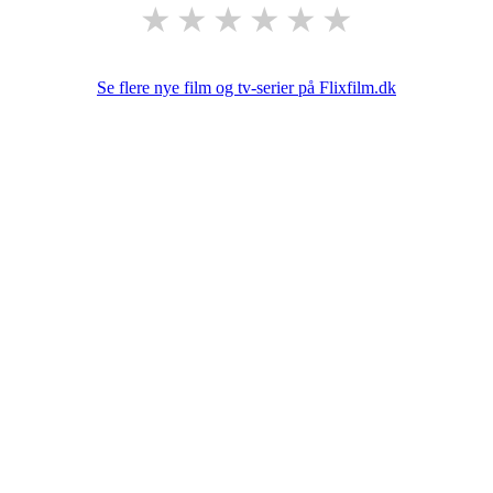
★
★
★
★
★
★
Se flere nye film og tv-serier på Flixfilm.dk