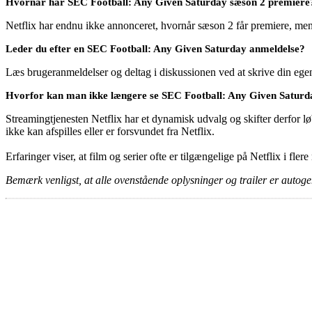
Hvornår har SEC Football: Any Given Saturday sæson 2 premiere
Netflix har endnu ikke annonceret, hvornår sæson 2 får premiere, men h
Leder du efter en SEC Football: Any Given Saturday anmeldelse?
Læs brugeranmeldelser og deltag i diskussionen ved at skrive din eg
Hvorfor kan man ikke længere se SEC Football: Any Given Saturda
Streamingtjenesten Netflix har et dynamisk udvalg og skifter derfor løb
ikke kan afspilles eller er forsvundet fra Netflix.
Erfaringer viser, at film og serier ofte er tilgængelige på Netflix i fler
Bemærk venligst, at alle ovenstående oplysninger og trailer er autogen