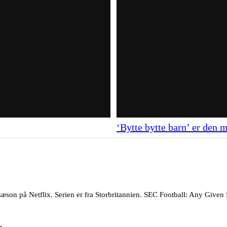
‘Bytte bytte barn’ er den m
æson på Netflix. Serien er fra Storbritannien. SEC Football: Any Given S