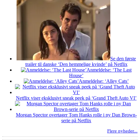
Se den første
trailer til danske ‘Den hemmelige kvinde’ på Netflix
Anmeldelse: ‘The Last
House’
Anmeldelse: ‘Alley Cats’
Netflix viser eksklusivt sneak peek på ‘Grand Theft Auto VI’
Morgan Spector overtager Tom Hanks rolle i ny Dan Brown-
serie på Netflix
Flere nyheder...