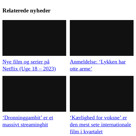
Relaterede nyheder
Nye film og serier på
Anmeldelse: ‘Lykken har
Netflix (Uge 18 – 2023)
otte arme’
‘Dronninggambit’ er et
‘Kærlighed for voksne’ er
massivt streaminghit
den mest sete internationale
film i kvartalet