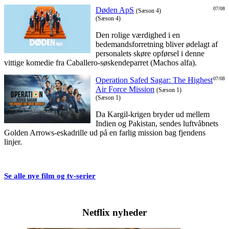
Døden ApS
07/08
(Sæson 4)
(Sæson 4)
Den rolige værdighed i en
bedemandsforretning bliver ødelagt af
personalets skøre opførsel i denne
vittige komedie fra Caballero-søskendeparret (Machos alfa).
Operation Safed Sagar: The Highest
07/08
Air Force Mission
(Sæson 1)
(Sæson 1)
Da Kargil-krigen bryder ud mellem
Indien og Pakistan, sendes luftvåbnets
Golden Arrows-eskadrille ud på en farlig mission bag fjendens
linjer.
Se alle nye film og tv-serier
Netflix nyheder