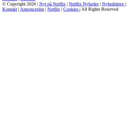
© Copyright 2026 |
Nyt på Netflix
|
Netflix Nyheder
|
Nyhedsbrev
|
Kontakt
|
Annoncering
|
Netflix
|
Cookies
| All Rights Reserved