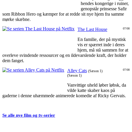
hendes kongerige i ruiner,
genopstår prinsesse Safir
som Ribbon Hero og kæmper for at redde sit nye hjem fra samme
mørke skæbne.
The Last House
07/08
En familie, der på mystisk
vis er spærret inde i deres
hjem, må stå sammen for at
overleve svindende ressourcer og en ildevarslende kraft, der holder
dem fanget.
Alley Cats
07/08
(Sæson 1)
(Sæson 1)
Vanvittige uheld løber løbsk, da
vilde katte skaber kaos på
gaderne i denne uhæmmede animerede komedie af Ricky Gervais.
Se alle nye film og tv-serier