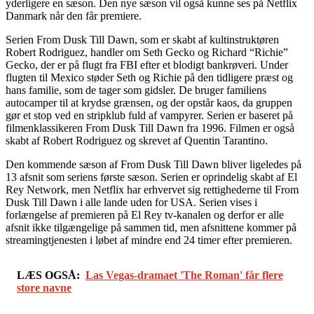
yderligere en sæson. Den nye sæson vil også kunne ses på Netflix
Danmark når den får premiere.
Serien From Dusk Till Dawn, som er skabt af kultinstruktøren
Robert Rodriguez, handler om Seth Gecko og Richard “Richie”
Gecko, der er på flugt fra FBI efter et blodigt bankrøveri. Under
flugten til Mexico støder Seth og Richie på den tidligere præst og
hans familie, som de tager som gidsler. De bruger familiens
autocamper til at krydse grænsen, og der opstår kaos, da gruppen
gør et stop ved en stripklub fuld af vampyrer. Serien er baseret på
filmenklassikeren From Dusk Till Dawn fra 1996. Filmen er også
skabt af Robert Rodriguez og skrevet af Quentin Tarantino.
Den kommende sæson af From Dusk Till Dawn bliver ligeledes på
13 afsnit som seriens første sæson. Serien er oprindelig skabt af El
Rey Network, men Netflix har erhvervet sig rettighederne til From
Dusk Till Dawn i alle lande uden for USA. Serien vises i
forlængelse af premieren på El Rey tv-kanalen og derfor er alle
afsnit ikke tilgængelige på sammen tid, men afsnittene kommer på
streamingtjenesten i løbet af mindre end 24 timer efter premieren.
LÆS OGSÅ:
Las Vegas-dramaet 'The Roman' får flere
store navne