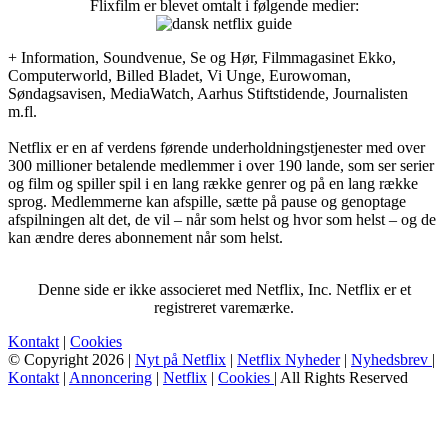
Flixfilm er blevet omtalt i følgende medier:
+ Information, Soundvenue, Se og Hør, Filmmagasinet Ekko,
Computerworld, Billed Bladet, Vi Unge, Eurowoman,
Søndagsavisen, MediaWatch, Aarhus Stiftstidende, Journalisten
m.fl.
Netflix er en af verdens førende underholdningstjenester med over
300 millioner betalende medlemmer i over 190 lande, som ser serier
og film og spiller spil i en lang række genrer og på en lang række
sprog. Medlemmerne kan afspille, sætte på pause og genoptage
afspilningen alt det, de vil – når som helst og hvor som helst – og de
kan ændre deres abonnement når som helst.
Denne side er ikke associeret med Netflix, Inc. Netflix er et
registreret varemærke.
Kontakt
|
Cookies
© Copyright 2026 |
Nyt på Netflix
|
Netflix Nyheder
|
Nyhedsbrev
|
Kontakt
|
Annoncering
|
Netflix
|
Cookies
| All Rights Reserved