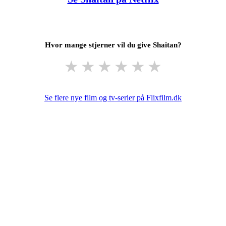
Hvor mange stjerner vil du give Shaitan?
★
★
★
★
★
★
Se flere nye film og tv-serier på Flixfilm.dk