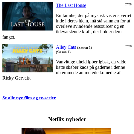
The Last House
07/08
En familie, der på mystisk vis er spærret
inde i deres hjem, må stå sammen for at
overleve svindende ressourcer og en
ildevarslende kraft, der holder dem
fanget.
Alley Cats
07/08
(Sæson 1)
(Sæson 1)
Vanvittige uheld løber løbsk, da vilde
katte skaber kaos på gaderne i denne
uhæmmede animerede komedie af
Ricky Gervais.
Se alle nye film og tv-serier
Netflix nyheder