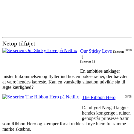
Netop tilføjet
Our Sticky Love
08/08
(Sæson
1)
(Sæson 1)
En ambitiøs anklager
mister hukommelsen og flytter ind hos en boksetræner, der hævder
at være hendes kæreste. Kan en vanskelig situation udvikle sig til
ægte kærlighed?
The Ribbon Hero
08/08
Da uhyret Nergal lægger
hendes kongerige i ruiner,
genopstår prinsesse Safir
som Ribbon Hero og kæmper for at redde sit nye hjem fra samme
mørke skæbne.