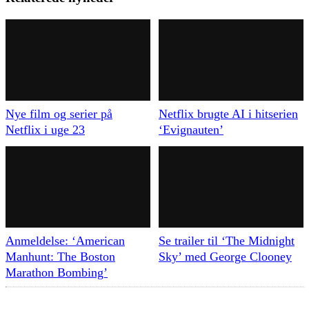
Nye film og serier på
Netflix brugte AI i hitserien
Netflix i uge 23
‘Evignauten’
Anmeldelse: ‘American
Se trailer til ‘The Midnight
Manhunt: The Boston
Sky’ med George Clooney
Marathon Bombing’