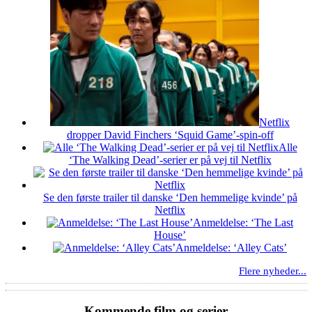
Netflix
dropper David Finchers ‘Squid Game’-spin-off
Alle
‘The Walking Dead’-serier er på vej til Netflix
Se den første trailer til danske ‘Den hemmelige kvinde’ på
Netflix
Anmeldelse: ‘The Last
House’
Anmeldelse: ‘Alley Cats’
Flere nyheder...
Kommende film og serier