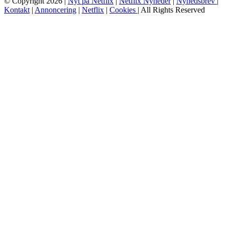
© Copyright 2026 |
Nyt på Netflix
|
Netflix Nyheder
|
Nyhedsbrev
|
Kontakt
|
Annoncering
|
Netflix
|
Cookies
| All Rights Reserved