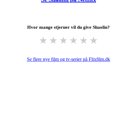
Hvor mange stjerner vil du give Shaolin?
★
★
★
★
★
★
Se flere nye film og tv-serier på Flixfilm.dk