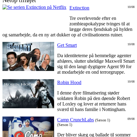
Netop tilføjet
Extinction
10/08
Tre overlevende efter en
zombieapokalypse tvinges til at
lægge deres fjendskab på hylden
og samarbejde, da en ny art dukker op af civilisationens ruiner.
Get Smart
10/08
Da identiteterne på hemmelige agenter
afsløres, slutter uheldige Maxwell Smart
sig til den langt dygtigere Agent 99 for
at modarbejde en ond terrorgruppe.
Robin Hood
10/08
I denne dyre filmatisering støder
soldaten Robin på den døende Robert
of Loxley og lover at returnere hans
sværd til hans familie i Nottingham.
Camp CrunchLabs
09/08
(Sæson 1)
(Sæson 1)
Der bliver skæg og ballade til sommer