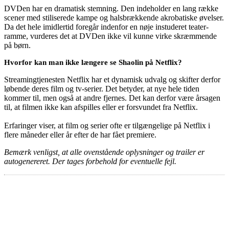
DVDen har en dramatisk stemning. Den indeholder en lang række
scener med stiliserede kampe og halsbrækkende akrobatiske øvelser.
Da det hele imidlertid foregår indenfor en nøje instuderet teater-
ramme, vurderes det at DVDen ikke vil kunne virke skræmmende
på børn.
Hvorfor kan man ikke længere se Shaolin på Netflix?
Streamingtjenesten Netflix har et dynamisk udvalg og skifter derfor
løbende deres film og tv-serier. Det betyder, at nye hele tiden
kommer til, men også at andre fjernes. Det kan derfor være årsagen
til, at filmen ikke kan afspilles eller er forsvundet fra Netflix.
Erfaringer viser, at film og serier ofte er tilgængelige på Netflix i
flere måneder eller år efter de har fået premiere.
Bemærk venligst, at alle ovenstående oplysninger og trailer er
autogenereret. Der tages forbehold for eventuelle fejl.