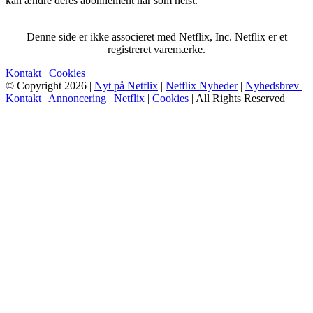
kan ændre deres abonnement når som helst.
Denne side er ikke associeret med Netflix, Inc. Netflix er et
registreret varemærke.
Kontakt
|
Cookies
© Copyright 2026 |
Nyt på Netflix
|
Netflix Nyheder
|
Nyhedsbrev
|
Kontakt
|
Annoncering
|
Netflix
|
Cookies
| All Rights Reserved