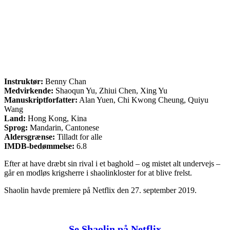
Instruktør:
Benny Chan
Medvirkende:
Shaoqun Yu, Zhiui Chen, Xing Yu
Manuskriptforfatter:
Alan Yuen, Chi Kwong Cheung, Quiyu
Wang
Land:
Hong Kong, Kina
Sprog:
Mandarin, Cantonese
Aldersgrænse:
Tilladt for alle
IMDB-bedømmelse:
6.8
Efter at have dræbt sin rival i et baghold – og mistet alt undervejs –
går en modløs krigsherre i shaolinkloster for at blive frelst.
Shaolin havde premiere på Netflix den 27. september 2019.
Se Shaolin på Netflix