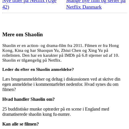
Nye titler på Netflix (Uge
Mange nye film og serier på
42)
Netflix Danmark
Mere om
Shaolin
Shaolin er en action- og drama-film fra 2011. Filmen er fra Hong
Kong, Kina og har Shaoqun Yu, Zhiui Chen og Xing Yu på
rollelisten. Den har en karakter på IMDb på 6.8 stjerner ud af 10.
Shaolin er tilgængelig på Netflix.
Leder du efter en Shaolin anmeldelse?
Læs brugeranmeldelser og deltag i diskussionen ved at skrive din
egen anmeldelse i kommentarfeltet nedenfor. Hvad synes du om
filmen?
Hvad handler Shaolin om?
25 buddistiske munke optræder på en scene i England med
dramatiserede shaolin kung fu-numre.
Kan alle se filmen?