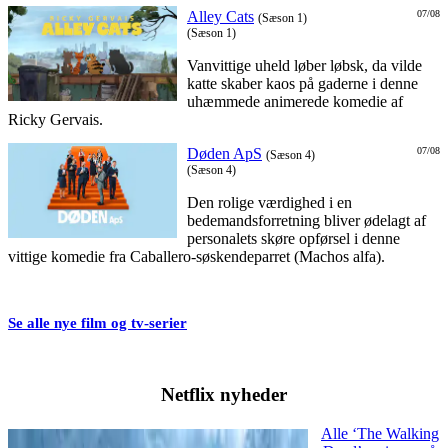
Alley Cats
07/08
(Sæson 1)
(Sæson 1)
Vanvittige uheld løber løbsk, da vilde
katte skaber kaos på gaderne i denne
uhæmmede animerede komedie af
Ricky Gervais.
Døden ApS
07/08
(Sæson 4)
(Sæson 4)
Den rolige værdighed i en
bedemandsforretning bliver ødelagt af
personalets skøre opførsel i denne
vittige komedie fra Caballero-søskendeparret (Machos alfa).
Se alle nye film og tv-serier
Netflix nyheder
Alle ‘The Walking