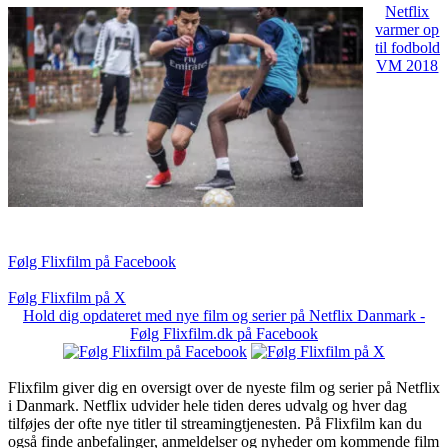
Netflix
varmer op
til fodbold
VM 2018
Følg Flixfilm på Facebook
Følg Flixfilm på X
Hold dig opdateret med nye film og serier på Netflix Danmark -
Følg Flixfilm.dk på Facebook
Flixfilm giver dig en oversigt over de nyeste film og serier på Netflix
i Danmark. Netflix udvider hele tiden deres udvalg og hver dag
tilføjes der ofte nye titler til streamingtjenesten. På Flixfilm kan du
også finde anbefalinger, anmeldelser og nyheder om kommende film