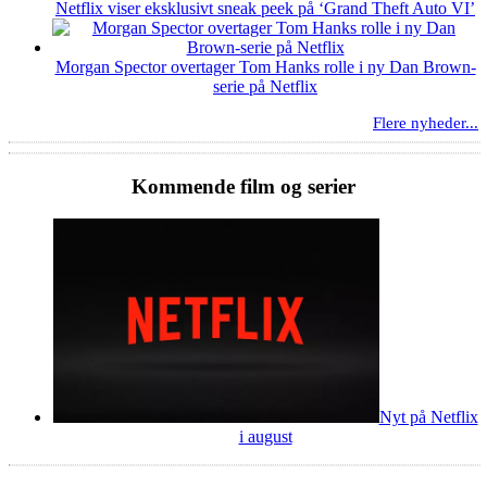
Netflix viser eksklusivt sneak peek på ‘Grand Theft Auto VI’
Morgan Spector overtager Tom Hanks rolle i ny Dan Brown-
serie på Netflix
Flere nyheder...
Kommende film og serier
Nyt på Netflix
i august