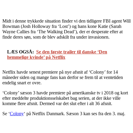
Midt i denne trykkede situation finder vi den tidligere FBI agent Will
Bowman (Josh Holloway fra ‘Lost’) og hans kone Katie (Sarah
Wayne Callies fra ‘The Walking Dead’), der er desperate efter at
finde deres søn, som de blev adskilt fra under invasionen.
LÆS OGSÅ:
Se den første trailer til danske ‘Den
hemmelige kvinde’ på Netflix
Netflix havde senest premiere på nye afsnit af ‘Colony’ for 14
måneder siden og mange fans kan derfor se frem til at ventetiden
endelig snart er ovre.
‘Colony’ sæson 3 havde premiere på amerikanske tv i 2018 og kort
efter meddelte produktionsselskabet bag serien, at der ikke ville
komme flere afsnit. Dermed var det slut efter i alt 36 afsnit.
Se ‘
Colony
‘ på Netflix Danmark. Sæson 3 kan ses fra den 3. maj.