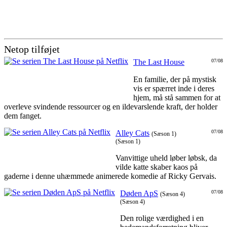
Netop tilføjet
The Last House
07/08
En familie, der på mystisk
vis er spærret inde i deres
hjem, må stå sammen for at
overleve svindende ressourcer og en ildevarslende kraft, der holder
dem fanget.
Alley Cats
07/08
(Sæson 1)
(Sæson 1)
Vanvittige uheld løber løbsk, da
vilde katte skaber kaos på
gaderne i denne uhæmmede animerede komedie af Ricky Gervais.
Døden ApS
07/08
(Sæson 4)
(Sæson 4)
Den rolige værdighed i en