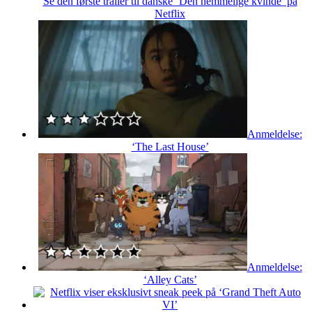
Se den første trailer til danske ‘Den hemmelige kvinde’ på
Netflix
Anmeldelse:
‘The Last House’
Anmeldelse:
‘Alley Cats’