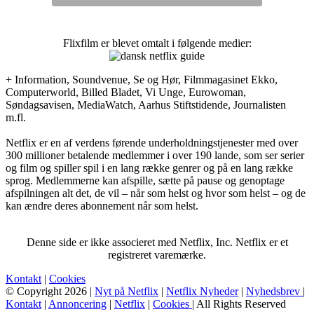
Flixfilm er blevet omtalt i følgende medier:
+ Information, Soundvenue, Se og Hør, Filmmagasinet Ekko,
Computerworld, Billed Bladet, Vi Unge, Eurowoman,
Søndagsavisen, MediaWatch, Aarhus Stiftstidende, Journalisten
m.fl.
Netflix er en af verdens førende underholdningstjenester med over
300 millioner betalende medlemmer i over 190 lande, som ser serier
og film og spiller spil i en lang række genrer og på en lang række
sprog. Medlemmerne kan afspille, sætte på pause og genoptage
afspilningen alt det, de vil – når som helst og hvor som helst – og de
kan ændre deres abonnement når som helst.
Denne side er ikke associeret med Netflix, Inc. Netflix er et
registreret varemærke.
Kontakt
|
Cookies
© Copyright 2026 |
Nyt på Netflix
|
Netflix Nyheder
|
Nyhedsbrev
|
Kontakt
|
Annoncering
|
Netflix
|
Cookies
| All Rights Reserved