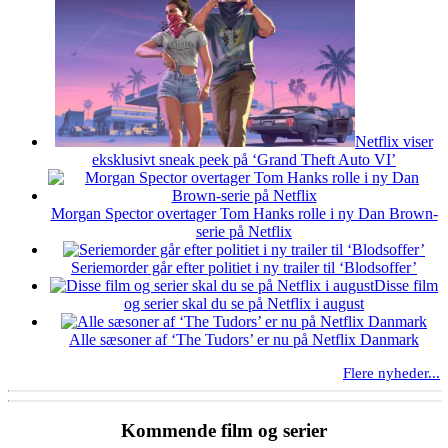
Netflix viser
eksklusivt sneak peek på ‘Grand Theft Auto VI’
Morgan Spector overtager Tom Hanks rolle i ny Dan Brown-
serie på Netflix
Seriemorder går efter politiet i ny trailer til ‘Blodsoffer’
Disse film
og serier skal du se på Netflix i august
Alle sæsoner af ‘The Tudors’ er nu på Netflix Danmark
Flere nyheder...
Kommende film og serier