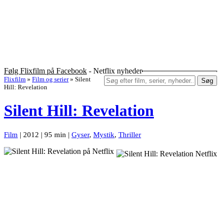
Følg Flixfilm på Facebook
- Netflix nyheder
Flixfilm
»
Film og serier
»
Silent
Søg
Hill: Revelation
Silent Hill: Revelation
Film
| 2012 | 95 min |
Gyser
,
Mystik
,
Thriller