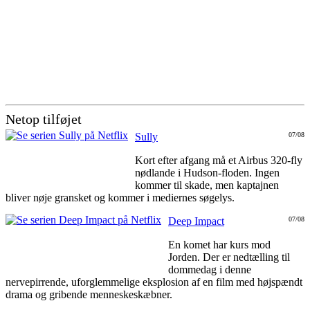
Netop tilføjet
Sully
07/08
Kort efter afgang må et Airbus 320-fly
nødlande i Hudson-floden. Ingen
kommer til skade, men kaptajnen
bliver nøje gransket og kommer i mediernes søgelys.
Deep Impact
07/08
En komet har kurs mod
Jorden. Der er nedtælling til
dommedag i denne
nervepirrende, uforglemmelige eksplosion af en film med højspændt
drama og gribende menneskeskæbner.