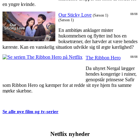
en yngre kvinde.
Our Sticky Love
08/08
(Sæson 1)
(Sæson 1)
En ambitiøs anklager mister
hukommelsen og flytter ind hos en
boksetræner, der hævder at være hendes
kæreste. Kan en vanskelig situation udvikle sig til ægte kærlighed?
The Ribbon Hero
08/08
Da uhyret Nergal lægger
hendes kongerige i ruiner,
genopstår prinsesse Safir
som Ribbon Hero og kæmper for at redde sit nye hjem fra samme
mørke skæbne.
Se alle nye film og tv-serier
Netflix nyheder