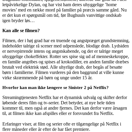
letpåvirkelige Dylan, og har vist ham deres uhyggelige ’home
movies’ med en række mord på familier på præcis samme gård. Nu
er det kun et spørgsmål om tid, før Bughuuls vanvittige ondskab
igen bryder løs…
Kan alle se filmen?
Filmen, der i høj grad har en truende og angstpræget grundstemning,
indeholder talrige rå scener med udpenslede, blodige drab. Lydsiden
er nervepirrende intens og angstskabende, og der er talrige meget
uhyggelige chokeffekter. Rotter ses spise sig ud af menneskekroppe,
en familie angribes og spises af krokodiller, en anden familie dræbes
brutalt ved elektrisk stød. Alle uhyrlige drab, der begås af besatte
børn i familierne. Filmen vurderes på den baggrund at ville kunne
virke skræmmende på børn og unge under 15 år.
Hvorfor kan man ikke længere se Sinister 2 på Netflix?
Streamingtjenesten Netflix har et dynamisk udvalg og skifter derfor
løbende deres film og tv-serier. Det betyder, at nye hele tiden
kommer til, men også at andre fjernes. Det kan derfor være årsagen
til, at filmen ikke kan afspilles eller er forsvundet fra Netflix.
Erfaringer viser, at film og serier ofte er tilgængelige på Netflix i
flere måneder eller år efter de har fået premiere.