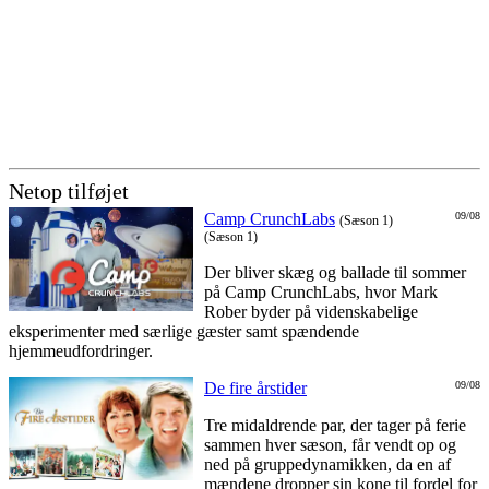
Netop tilføjet
Camp CrunchLabs
09/08
(Sæson 1)
(Sæson 1)
Der bliver skæg og ballade til sommer
på Camp CrunchLabs, hvor Mark
Rober byder på videnskabelige
eksperimenter med særlige gæster samt spændende
hjemmeudfordringer.
De fire årstider
09/08
Tre midaldrende par, der tager på ferie
sammen hver sæson, får vendt op og
ned på gruppedynamikken, da en af
mændene dropper sin kone til fordel for