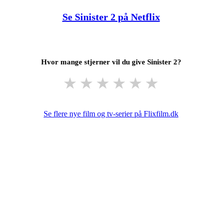
Se Sinister 2 på Netflix
Hvor mange stjerner vil du give Sinister 2?
★
★
★
★
★
★
Se flere nye film og tv-serier på Flixfilm.dk