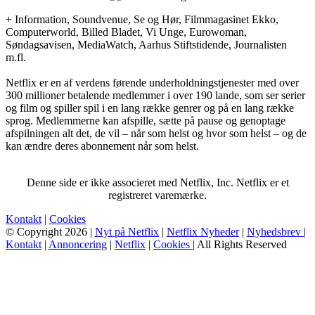
+ Information, Soundvenue, Se og Hør, Filmmagasinet Ekko,
Computerworld, Billed Bladet, Vi Unge, Eurowoman,
Søndagsavisen, MediaWatch, Aarhus Stiftstidende, Journalisten
m.fl.
Netflix er en af verdens førende underholdningstjenester med over
300 millioner betalende medlemmer i over 190 lande, som ser serier
og film og spiller spil i en lang række genrer og på en lang række
sprog. Medlemmerne kan afspille, sætte på pause og genoptage
afspilningen alt det, de vil – når som helst og hvor som helst – og de
kan ændre deres abonnement når som helst.
Denne side er ikke associeret med Netflix, Inc. Netflix er et
registreret varemærke.
Kontakt
|
Cookies
© Copyright 2026 |
Nyt på Netflix
|
Netflix Nyheder
|
Nyhedsbrev
|
Kontakt
|
Annoncering
|
Netflix
|
Cookies
| All Rights Reserved