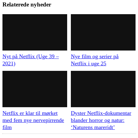
Relaterede nyheder
Nyt på Netflix (Uge 39 –
Nye film og serier på
2021)
Netflix i uge 25
Netflix er klar til mørket
Dyster Netflix-dokumentar
med fem nye nervepirrende
blander horror og natur:
film
‘Naturens mareridt’