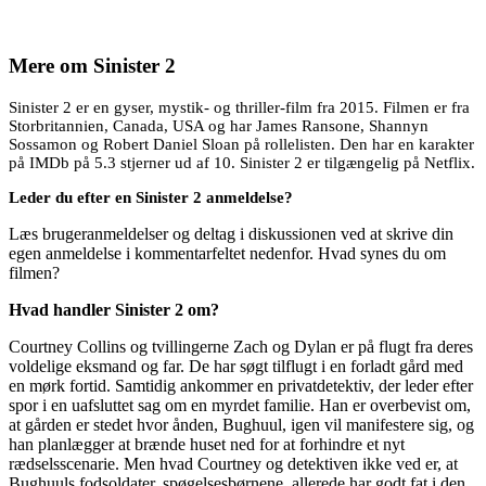
Mere om
Sinister 2
Sinister 2 er en gyser, mystik- og thriller-film fra 2015. Filmen er fra
Storbritannien, Canada, USA og har James Ransone, Shannyn
Sossamon og Robert Daniel Sloan på rollelisten. Den har en karakter
på IMDb på 5.3 stjerner ud af 10. Sinister 2 er tilgængelig på Netflix.
Leder du efter en Sinister 2 anmeldelse?
Læs brugeranmeldelser og deltag i diskussionen ved at skrive din
egen anmeldelse i kommentarfeltet nedenfor. Hvad synes du om
filmen?
Hvad handler Sinister 2 om?
Courtney Collins og tvillingerne Zach og Dylan er på flugt fra deres
voldelige eksmand og far. De har søgt tilflugt i en forladt gård med
en mørk fortid. Samtidig ankommer en privatdetektiv, der leder efter
spor i en uafsluttet sag om en myrdet familie. Han er overbevist om,
at gården er stedet hvor ånden, Bughuul, igen vil manifestere sig, og
han planlægger at brænde huset ned for at forhindre et nyt
rædselsscenarie. Men hvad Courtney og detektiven ikke ved er, at
Bughuuls fodsoldater, spøgelsesbørnene, allerede har godt fat i den