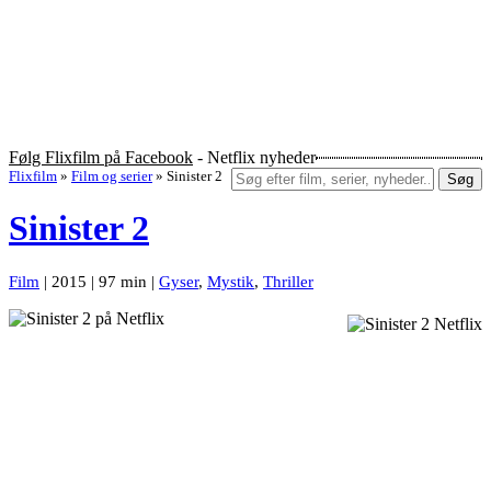
Følg Flixfilm på Facebook
- Netflix nyheder
Flixfilm
»
Film og serier
»
Sinister 2
Søg
Sinister 2
Film
| 2015 | 97 min |
Gyser
,
Mystik
,
Thriller