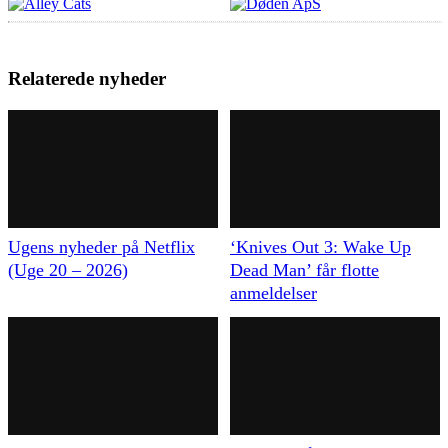
Relaterede nyheder
Ugens nyheder på Netflix
‘Knives Out 3: Wake Up
(Uge 20 – 2026)
Dead Man’ får flotte
anmeldelser