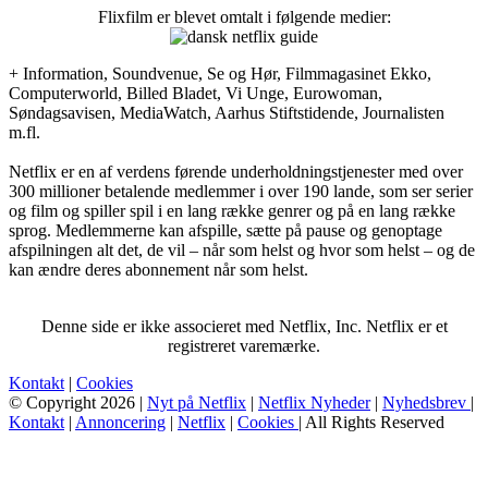
Flixfilm er blevet omtalt i følgende medier:
+ Information, Soundvenue, Se og Hør, Filmmagasinet Ekko,
Computerworld, Billed Bladet, Vi Unge, Eurowoman,
Søndagsavisen, MediaWatch, Aarhus Stiftstidende, Journalisten
m.fl.
Netflix er en af verdens førende underholdningstjenester med over
300 millioner betalende medlemmer i over 190 lande, som ser serier
og film og spiller spil i en lang række genrer og på en lang række
sprog. Medlemmerne kan afspille, sætte på pause og genoptage
afspilningen alt det, de vil – når som helst og hvor som helst – og de
kan ændre deres abonnement når som helst.
Denne side er ikke associeret med Netflix, Inc. Netflix er et
registreret varemærke.
Kontakt
|
Cookies
© Copyright 2026 |
Nyt på Netflix
|
Netflix Nyheder
|
Nyhedsbrev
|
Kontakt
|
Annoncering
|
Netflix
|
Cookies
| All Rights Reserved