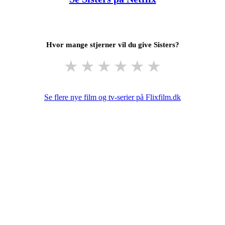
Hvor mange stjerner vil du give Sisters?
★
★
★
★
★
★
Se flere nye film og tv-serier på Flixfilm.dk