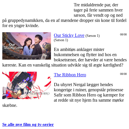
Tre midaldrende par, der
tager på ferie sammen hver
sæson, får vendt op og ned
på gruppedynamikken, da en af mændene dropper sin kone til fordel
for en yngre kvinde.
Our Sticky Love
08/08
(Sæson 1)
(Sæson 1)
En ambitiøs anklager mister
hukommelsen og flytter ind hos en
boksetræner, der hævder at være hendes
kæreste. Kan en vanskelig situation udvikle sig til ægte kærlighed?
The Ribbon Hero
08/08
Da uhyret Nergal lægger hendes
kongerige i ruiner, genopstår prinsesse
Safir som Ribbon Hero og kæmper for
at redde sit nye hjem fra samme mørke
skæbne.
Se alle nye film og tv-serier